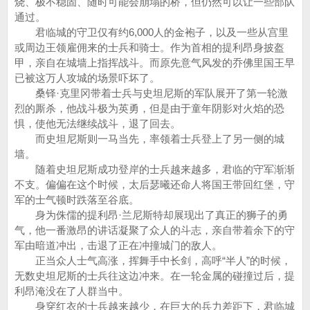
烧、极不稳固、随时可能会崩塌的桥，但仍然可以让一些部队
通过。
君临城的守卫仅有约6,000人的金袍子，以及一些从宫里
或周边王领雇佣来的士兵和骑士。作为首相的提利昂身披盔
甲，亲自在城墙上指挥战斗。而原先意气风发的乔佛里国王早
已被这万人攻城的场景吓坏了。
桑铎·克里冈带着士兵与史坦尼斯的军队展开了第一轮激
烈的厮杀，他战斗极为英勇，但是由于童年阴影对火焰的恐
惧，使他无法继续战斗，退了回去。
而史坦尼斯则一马当先，率领着士兵登上了另一侧的城
墙。
随着史坦尼斯成功登岸的士兵越来越多，君临的守军渐渐
不支。偏偏在这个时候，太后瑟曦还命人将国王带回红堡，守
军的士气顿时跌落至谷底。
身为侏儒的提利昂·兰尼斯特却展现出了真正的狮子的勇
气，他一番激昂的讲话凝聚了众人的斗志，亲自带着余下的守
军由暗道冲出，击退了正在冲撞城门的敌人。
正当众人士气高涨，挥舞手中长剑，高呼“半人”的时候，
无数史坦尼斯的士兵往这边冲来。在一轮金属的碰撞过后，提
利昂淹没在了人群当中。
身穿红衣的士兵越来越少，在巨大的兵力差距下，君临城