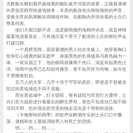
无数船头雕刻着昂扬雄鹿的舰队破开河面的迷雾，正随着满潮
向君临安静而快速地驶来，木质的船身发出咯吱咯吱的声音，
变换无常的风将帆吹得咯啦作响。在船舱内并排坐着的士兵们
整装待发。
他们大都沉默不语，或是眼睛微闭地稍作休息，或是神情
凝重地顶着某处，只有偶尔某个受不了船浪的士兵的呕吐声会
打破沉静。
一个肩膀宽阔，面容紧绷的男人站在夹板上。他穿着胸口
纹有红心雄鹿的贴实盔甲，身披黑色的长身披风与夜色融为一
体。一双浓眉之下，他的眼睛就像两个伤口，深蓝有如黑色汪
洋。传闻中他早已忘却如何微笑，更不知开怀为何物，如今也
不禁嘴角轻抬。
五万人的大军，几乎十倍于守军的差距，即使是不曾被攻
陷过的君临城也不得不屈服。
而在君临城中，灯火昏暗，唯有妓院与军营灯火通明，士
兵们在大战前进行着最后的醉生梦死，谁也不知道自己能不能
活到天明，也许现在把兜里的钱全花光是个明智的选择。
《卡梅斯特的雨季》的歌声在醉酒作乐的士兵们口中飘
荡，酒精和女人最能消除男人对死亡的恐惧。
铛……铛……铛……