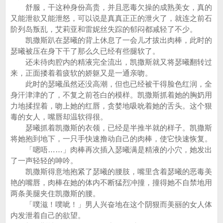
舒服，干这种身份高贵，并且恶毒欠操的成熟美女，真的
又能泄欲又能泄怒，可以说是真真正正的泄火了，就连之前石
阶列岛叛乱，艾莉亚和雷妮丝失踪的郁闷都减轻了不少。
凯撒斯趴在瑟曦的背上休息了一会儿才拔出肉棒，此时的
瑟曦被压在身下干了那么久已经有些腿软了。
还未待肉腔内的精液完全流出，凯撒斯就又将瑟曦翻转过
来，正面搂着着疲软的娇躯又是一通亲吻。
此时的瑟曦虽然还没高潮，但也已经被干得脸色红润，全
身汗津津的了，不复之前苍白的模样。凯撒斯抓着她的胸奶用
力地揉捏着，吻上她的红唇，贪婪地吸吮着她的舌头。这个狠
毒的女人，嘴唇却温软得很。
瑟曦抓着凯撒斯的衣领，已经是半推半就的样子。凯撒斯
将她抱到地下，一只手快速撸动自己的肉棒，使它快速恢复。
「嗯唔……」肉棒再次插入瑟曦满是精液的小穴，她发出
了一声轻轻的呻吟。
凯撒斯得意地抱紧了瑟曦的腰肢，嘴里含着瑟曦的恶毒美
艳的嘴唇，肉棒在她的体内不断猛烈冲撞，撞得她不自禁地用
两条美腿夹住凯撒斯的腰。
「噗滋！噗呲！」男人兴奋地在这个阴狠而美丽的女人体
内发泄着自己的欲望。