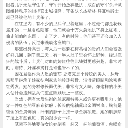
眼看几乎无法守住了。守军开始放弃抵抗，成百的守军杀掉试
图维持秩序的指挥官出城投降，守备队长杰斯林·拜瓦特爵士
就已经被他的士兵杀了。
在红堡内，有不少的卫兵守卫着这里，不过他们都是花钱
雇来的，一旦君临陷落，他们就会十万火急地扒下身上红袍，
偷走能偷的东西，一走了之。有的时候，他们甚至还会加入入
侵者的队伍，反过来洗劫这座城市。
那些出身高贵，与太后一起躲在梅葛楼的贵妇人们会被强
奸好几回，到了第二天，有一半人肚子里会怀上野种。经过疯
狂的战斗后，士兵们对血肉娇躯往往比钱财更感兴趣。非常时
刻，虐待、奸淫和拷打是谁也管不了的。
困在君临作为人质的珊莎·史塔克是个传统的美人，从母
亲那里继承了娘家徒利家族的玲珑颊骨、清澈蓝眼睛和浓密枣
红秀发。她的身材修长而优美，非常有女人味。像这样的小美
人估计会遭到乱兵们重点照顾玩上一整夜。
当然，拥有太后头衔的兰尼斯特美人或许更有吸引力，她
穿一件红色的亚麻布裙服，长长的拖袖露出金绸衬底，胸前是
镀金的金属饰物，纤细的脖子上挂一条金狮项链。她的肌肤除
了脸上有些色斑，真的跟少女一样。
瑟曦不停地要侍女给她倒着一杯又一杯的葡萄酒，愈喝愈