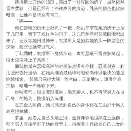
凯撒斯扯开她的领口，露出了一对浑圆的奶子，虽然依然
雪白柔软，但是已经有了些许岁月的痕迹，乳头的颜色也比较
暗淡，让他不是特别有胃口。
「啊—— 」
他在瑟曦的奶子上狠抓了一把，然后举掌在她的奶子上扇
了几巴掌，留下了粉红色的印子，这几巴掌痛都瑟曦眼泪都出
来了。还没等她回过神来，凯撒斯又是抱着她的头一阵窒息的
深吻，险些让她背过气来。
于此同时，凯撒斯下身猛加速，直将瑟曦干得腰肢挺起，
喷出淫液冲上了高潮！
而凯撒斯在瑟曦高潮的时候依然没有停顿，忍着射意，利
用腰部强行挺动，在她高潮的最顶峰时绷硬肉棒以最快的速度
继续猛肏。 瑟曦只觉得大脑一阵空白，天旋地转，随后全身
抽搐，唔地一声瘫软下来。
她喘着气，眼皮渐渐沉重，倦意袭来，也不再管男人在自
己身上的施为，慢慢陷入沉睡。
在完全入睡前，她只感觉到自己的身体还在任由那个男人
肆意地抽插。
梦里，她看见自己头戴王冠，全身赤裸地跪趴在王座前，
那个男人直接坐到了她的腰背上，指挥着士兵砍掉自己儿女的
脑袋。