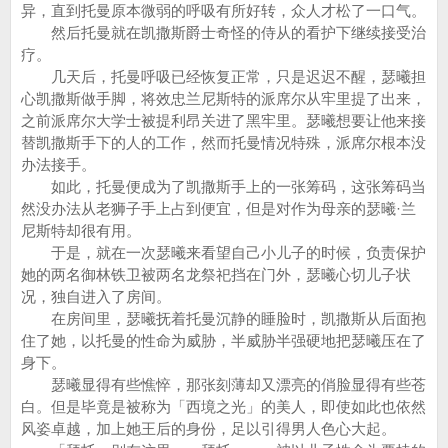
异，直到托曼原本微弱的呼吸有所好转，众人才松了一口气。
然后托曼就在凯撒斯爵士奇怪的侍从的看护下继续接受治
疗。
几天后，托曼呼吸已经恢复正常，只是迟迟不醒，瑟曦担
心凯撒斯做手脚，将效忠兰尼斯特的派席尔从牢里提了出来，
之前派席尔大学士被提利昂关进了黑牢里。瑟曦想要让他来接
替凯撒斯手下的人的工作，然而托曼情况特殊，派席尔根本没
办法接手。
如此，托曼便成为了凯撒斯手上的一张筹码，这张筹码当
然没办法从老狮子手上占到便宜，但是对作为母亲的瑟曦·兰
尼斯特却很有用。
于是，就在一次瑟曦来看望自己小儿子的时候，负责保护
她的两名御林铁卫被两名龙祭祀挡在门外，瑟曦心切儿子状
况，独自进入了房间。
在房间里，瑟曦抚着托曼沉静的睡脸时，凯撒斯从后面抱
住了她，以托曼的性命为威胁，半威胁半强硬地把瑟曦压在了
身下。
瑟曦显得有些憔悴，那张刻薄却又漂亮的俏脸显得有些苍
白。但是毕竟是被称为「西境之光」的美人，即使如此也依然
风姿卓越，加上她王后的身份，足以引得男人色心大起。