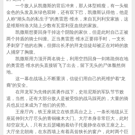
一个敌人从凯撒斯的背后冲来，那人体型精瘦，有一头银
金色的头发及灰绿色双眸，还有双下巴，凯撒斯认得他，他是
人称“潮头岛的私生子”的奥雷恩·维水，来自瓦列利安家族，这
是维斯特洛大陆上少数有瓦雷利亚血统的家族。
凯撒斯想要回身干掉这个阴险的家伙，但是此时自己正被
两个持盾的骑士纠缠。正当奥雷恩·维水正要得手时，一支长
矛刺穿了他的右胸，但掷出长矛的拜龙信徒却被正在对峙的敌
人捅穿了胸腹。
凯撒斯用力顶开两名骑士，利用空挡回身一剑将跪倒在地
的奥雷恩·维水的头直接斩飞了出去，留下无头的尸体颓然倒
地。
这一幕在战场上不断重演，信徒们用自己的死维护着“龙
裔”的安全。
在拜龙军为先锋的英勇作战下，史坦尼斯的军队节节败
退，当然，还有大部分敌人是被受惊的战马踩死的，大量的骑
兵也反过来成为了他们的劣势。
王座厅内，铁王座就立在铁质高台之上，一条长地毯从王
座延伸到大厅尽头的青铜橡木大门。大厅本身非常巨大，此时
却空寂无人，只有太后瑟曦抱着幼子托曼静坐在铁王座之上。
大厅坐北朝南，在东西墙上有着高耸狭长的窗户，此时两个巨