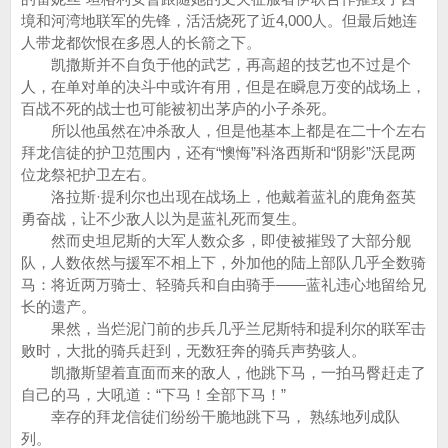
境和河湾地联军的先锋，活活烧死了近4,000人。但最后她连
人带龙都饮恨在多恩人的长箭之下。
凯撒斯并不自负于他的武艺，再高超的技艺也不过是个
人，在单对单的决斗中或许有用，但是在瞬息万变的战场上，
百战不死的战士也可能被初出茅庐的小子杀死。
所以他虽然在冲杀敌人，但是他基本上都是在二十个左右
拜龙信徒的护卫范围内，还有“懊悔”科洛西斯和“阴影”沃昆两
位龙祭祀护卫左右。
洛拉斯·提利尔也出现在战场上，他戴着蓝礼的鹿角盔英
勇奋战，让不少敌人以为是蓝礼死而复生。
然而史坦尼斯的大军人数众多，即使被摧毁了大部分舰
队，人数依然与援军不相上下，外加他的陆上部队几乎全数骑
马：将近两万骑士、轻骑兵和自由骑手——蓝礼违心地留给兄
长的遗产。
果然，当烂泥门前的步兵几乎兰尼斯特和提利尔的联军击
败时，大批的骑兵赶到，无数狂奔的骑兵声势骇人。
凯撒斯望着直面而来的敌人，他跳下马，一拍马臀赶走了
自己的马，大吼道：“下马！全部下马！”
幸存的拜龙信徒们纷纷干脆地跳下马， 熟练地列成队
列。