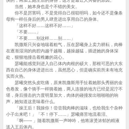
快的，再加上她王后的身份，这才是最让人兴奋的原因。
当然，她本身也是个不错的美女。
你不是厉害吗，不是觉得自己很聪明吗，如今还不是像条
母狗一样任身后的男人肆意进出享用自己的身体。
「这样不好……这样不好……」
「不要……」
「不要……别这样……别……」
凯撒斯只兴奋地喘着粗气，压在瑟曦身上卖力耕耘，肉棒
在逐渐湿润的肉腔内越干越顺，越操越猛，插进她的身体深
处，狠狠地撞击着稚嫩的花心。
瑟曦能感觉到进入自己体内肉根的硕大，那根可恶的大东
西在自己的身体进进出出，虽然恶心，但是确实前所未有地充
实而火热。
瑟曦突然头皮吃痛，原来凯撒斯用手扯着她那头秀丽的金
色卷发，像个骑手一样骑着她，两人连接的地方已经是泥泞不
堪，身后撞击的力度明显加大，肉体的碰撞发出啪啪啪的响
声，她知道这意味着什么。
「操王后！我操你！尝尝我肉棒的滋味，也给我生个杂种
小子出来吧！」「不！停下……」瑟曦痛苦地流着泪。
「啊—— 」随着凯撒斯一声呻吟，他将滚烫浓郁的精液
送入王后体内。