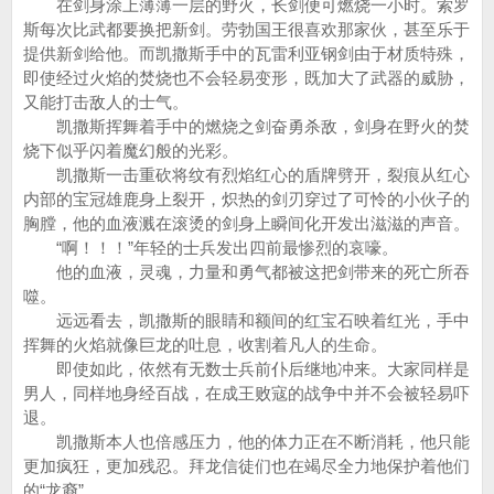
在剑身涂上薄薄一层的野火，长剑便可燃烧一小时。索罗
斯每次比武都要换把新剑。劳勃国王很喜欢那家伙，甚至乐于
提供新剑给他。而凯撒斯手中的瓦雷利亚钢剑由于材质特殊，
即使经过火焰的焚烧也不会轻易变形，既加大了武器的威胁，
又能打击敌人的士气。
凯撒斯挥舞着手中的燃烧之剑奋勇杀敌，剑身在野火的焚
烧下似乎闪着魔幻般的光彩。
凯撒斯一击重砍将纹有烈焰红心的盾牌劈开，裂痕从红心
内部的宝冠雄鹿身上裂开，炽热的剑刃穿过了可怜的小伙子的
胸膛，他的血液溅在滚烫的剑身上瞬间化开发出滋滋的声音。
“啊！！！”年轻的士兵发出四前最惨烈的哀嚎。
他的血液，灵魂，力量和勇气都被这把剑带来的死亡所吞
噬。
远远看去，凯撒斯的眼睛和额间的红宝石映着红光，手中
挥舞的火焰就像巨龙的吐息，收割着凡人的生命。
即使如此，依然有无数士兵前仆后继地冲来。大家同样是
男人，同样地身经百战，在成王败寇的战争中并不会被轻易吓
退。
凯撒斯本人也倍感压力，他的体力正在不断消耗，他只能
更加疯狂，更加残忍。拜龙信徒们也在竭尽全力地保护着他们
的“龙裔”。