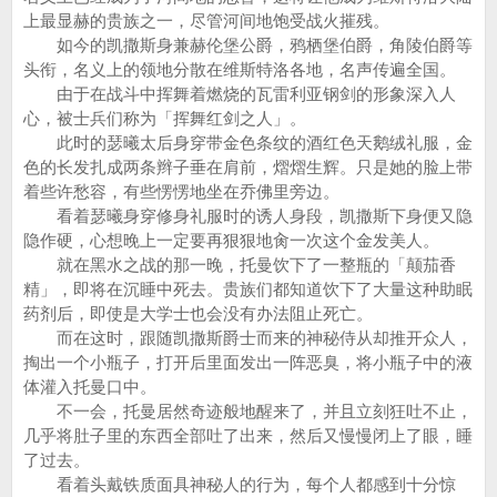
上最显赫的贵族之一，尽管河间地饱受战火摧残。
如今的凯撒斯身兼赫伦堡公爵，鸦栖堡伯爵，角陵伯爵等
头衔，名义上的领地分散在维斯特洛各地，名声传遍全国。
由于在战斗中挥舞着燃烧的瓦雷利亚钢剑的形象深入人
心，被士兵们称为「挥舞红剑之人」。
此时的瑟曦太后身穿带金色条纹的酒红色天鹅绒礼服，金
色的长发扎成两条辫子垂在肩前，熠熠生辉。只是她的脸上带
着些许愁容，有些愣愣地坐在乔佛里旁边。
看着瑟曦身穿修身礼服时的诱人身段，凯撒斯下身便又隐
隐作硬，心想晚上一定要再狠狠地肏一次这个金发美人。
就在黑水之战的那一晚，托曼饮下了一整瓶的「颠茄香
精」，即将在沉睡中死去。贵族们都知道饮下了大量这种助眠
药剂后，即使是大学士也会没有办法阻止死亡。
而在这时，跟随凯撒斯爵士而来的神秘侍从却推开众人，
掏出一个小瓶子，打开后里面发出一阵恶臭，将小瓶子中的液
体灌入托曼口中。
不一会，托曼居然奇迹般地醒来了，并且立刻狂吐不止，
几乎将肚子里的东西全部吐了出来，然后又慢慢闭上了眼，睡
了过去。
看着头戴铁质面具神秘人的行为，每个人都感到十分惊