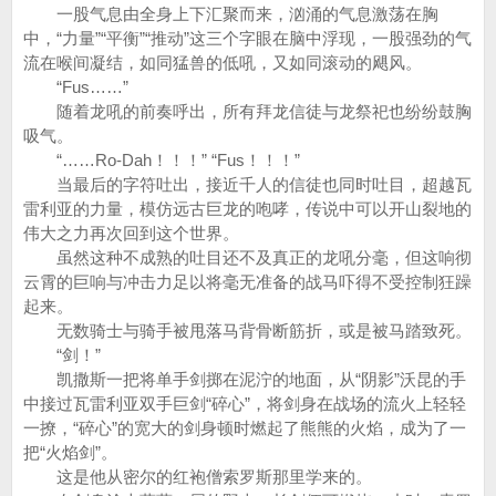
一股气息由全身上下汇聚而来，汹涌的气息激荡在胸
中，“力量”“平衡”“推动”这三个字眼在脑中浮现，一股强劲的气
流在喉间凝结，如同猛兽的低吼，又如同滚动的飓风。
“Fus……”
随着龙吼的前奏呼出，所有拜龙信徒与龙祭祀也纷纷鼓胸
吸气。
“……Ro-Dah！！！” “Fus！！！”
当最后的字符吐出，接近千人的信徒也同时吐目，超越瓦
雷利亚的力量，模仿远古巨龙的咆哮，传说中可以开山裂地的
伟大之力再次回到这个世界。
虽然这种不成熟的吐目还不及真正的龙吼分毫，但这响彻
云霄的巨响与冲击力足以将毫无准备的战马吓得不受控制狂躁
起来。
无数骑士与骑手被甩落马背骨断筋折，或是被马踏致死。
“剑！”
凯撒斯一把将单手剑掷在泥泞的地面，从“阴影”沃昆的手
中接过瓦雷利亚双手巨剑“碎心”，将剑身在战场的流火上轻轻
一撩，“碎心”的宽大的剑身顿时燃起了熊熊的火焰，成为了一
把“火焰剑”。
这是他从密尔的红袍僧索罗斯那里学来的。