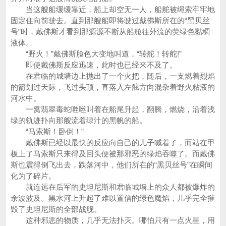
当这艘船缓缓靠近，船上却空无一人，船舵被绳索牢牢地
固定住向前驶去。直到那艘船即将驶过戴佛斯所在的“黑贝丝
号”时，戴佛斯才看到那源源不断从船舱往外流的荧绿色黏稠
液体。
“野火！”戴佛斯脸色大变地叫道，“转舵！转舵!”
即使戴佛斯反应迅速，此时也已经来不及了。
在君临的城墙边上抛出了一个火把，随后，一支燃着烈焰
的箭划过天际，飞过头顶，直落入左舷方向混杂着野火粘液的
河水中。
一窝翡翠毒蛇咝咝叫着在船尾升起，翻腾，燃烧，沿着浅
绿的轨迹扑向那艘流着绿汁的黑帆的船。
“马索斯！卧倒！”
戴佛斯已经以最快的反应向自己的儿子喊着了，而站在甲
板上了马索斯只来得及回头便被那邪恶的绿焰吞噬了。而戴佛
斯也震得倒飞出去，跌落河中，他们所在的“黑贝丝号”在瞬间
化为了碎片。
就连远在后军的史坦尼斯和君临城墙上的众人都被爆炸的
余波波及。黑水河上升起了难以置信的绿色魔焰，几乎完全摧
毁了史坦尼斯的全部战舰。
这种邪恶的物质，几乎无法扑灭。哪怕只有一点火星，用