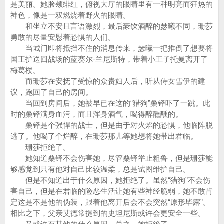
是美丽。她脸颊绯红，俯视大厅的眼睛里有一种明亮而狂热的
神色，像是一双燃烧着野火的眼睛。
和坐立不安且言语激烈，最后豪饮酒醉的瑟曦不同，珊莎
勇敢的尽量安慰着恐惧的人们。
当城门即将抵挡不住的消息传来，瑟曦一把推倒了想要将
国王护送回战场的蓝赛尔·兰尼斯特，带着小王子托曼离开了
梅葛楼。
而珊莎在安抚了受惊的众贵妇人后，听从侍女雪伊的建
议，跑回了自己的房间。
当回到房间后，她被早已在这的“猎狗”桑铎吓了一跳。此
时的桑铎满身血污，而且浑身酒气，喝得醉醺醺的。
桑铎是个强悍的战士，但是由于对火焰的恐惧，他临阵脱
逃了。他喝了个烂醉，在珊莎那儿等她想将她带出君临。
珊莎拒绝了。
她知道桑铎不会伤害她，尽管桑铎举止粗鲁，但是珊莎能
够感觉到只有他对自己比较温柔，总是试图维护自己。
但是不知道出于什么原因，她拒绝了。虽然“猎狗”不会伤
害自己，但是在君临的险恶生活让她有些神经脆弱，她不敢肯
定这是不是他的伪装，跟着他离开后会不会突然“原形毕露”。
相比之下，父亲艾德常提到的史坦尼斯或许会更安全一些。