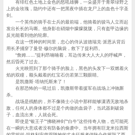
有绯红色土地上金色的怒吼雄狮，一朵盛开于青翠绿野之
上的金玫瑰，隐约中还有一把黑夜中插在龙尸上的血色十字圣
剑。
一个英伟的骑手在士兵的最前端，他骑着的骏马人立而起
发出长长的马嘶。他身影在硝烟中朦朦胧胧，只有盔甲边缘的
反光能看到他的轮廓。
在这一愣神的时间里，忠心的侍从波德瑞克·派恩从背后
用长矛捅穿了曼登·穆尔的脑袋，救下了提利昂。
“詹姆……”提利昂喃喃着，耳边传来大人大人的呼喊声，
然后昏死了过去。
火光映照到了那个骑手的脸上，黑色的头发下一双燃着火
焰的双瞳，额头戴着的红宝石仿若第三颗眼睛。
是凯撒斯·塔纳托斯来了！
在那恐怖的一吼过后，凯撒斯带着援军在战场上冲驰厮
杀。
战场是残酷的，并不像骑士小说中那样能够潇洒无敌地杀
敌，任何人的身体都不过是个肉做的血袋子，当武器刺破袋
子，血流出来，人就会死。
即使是“银王子”“拂晓神剑”“白牛”这些传奇人物，也可能死
在一瞬的大意或者没有防备的偷袭中。当年拥有巨龙米拉西斯
的雷妮丝·坦格利安曾跟随她的丈夫征服者伊耿合作摧毁了西