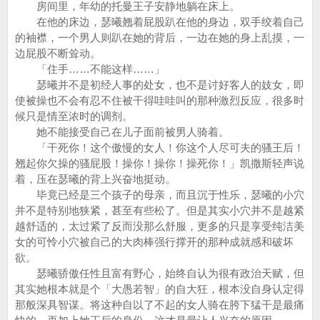
房间里，年幼的托曼王子安静地躺在床上。
在他的床边，瑟曦翘着屁股趴在他的身边，双手绞着自己
的袖襟，一个男人则趴在她的背后，一边在她的身上乱摸，一
边屁股不断耸动。
「住手……不能这样……」
瑟曦并不是初经人事的处女，也不是讨好客人的妓女，即
使被操也不会有忍不住被干得哇哇叫的那种激烈反应，很多时
候只是情至浓时的调剂。
她不能接受自己在儿子面前被男人骑着。
「干死你！这个傲慢的女人！你这个人尽可夫的骚王后！
翘起你欠操的骚屁股！操你！操你！操死你！」凯撒斯轻声说
着，压在瑟曦的背上兴奋地挺动。
毕竟已经是三个孩子的母亲，而且沉于性乐，瑟曦的小穴
并不是特别地狭紧，甚至有些松了。但是其实小穴并不是越紧
越舒适的，太过紧了反而没那么舒服，更多的只是享受纯洁美
女的可怜小穴被自己的大肉棒强行撑开的那种成就感和破坏
欲。
瑟曦骄傲任性且富有野心，始终自认为很有政治天赋，但
其实她根本就是个「大愚若智」的自大狂，根本没自身认定得
那般深具智谋。将这种自以了不起的女人骑在胯下猛干是最痛