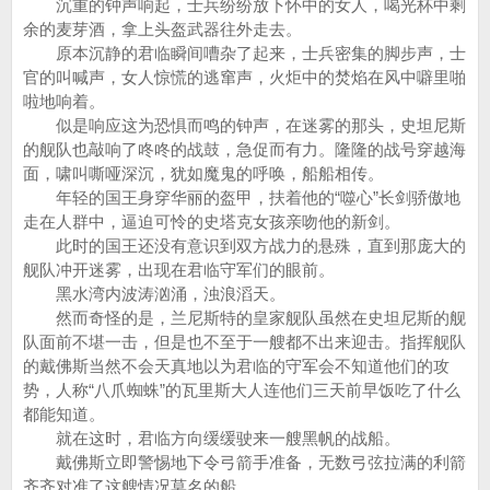
沉重的钟声响起，士兵纷纷放下怀中的女人，喝光杯中剩
余的麦芽酒，拿上头盔武器往外走去。
原本沉静的君临瞬间嘈杂了起来，士兵密集的脚步声，士
官的叫喊声，女人惊慌的逃窜声，火炬中的焚焰在风中噼里啪
啦地响着。
似是响应这为恐惧而鸣的钟声，在迷雾的那头，史坦尼斯
的舰队也敲响了咚咚的战鼓，急促而有力。隆隆的战号穿越海
面，啸叫嘶哑深沉，犹如魔鬼的呼唤，船船相传。
年轻的国王身穿华丽的盔甲，扶着他的“噬心”长剑骄傲地
走在人群中，逼迫可怜的史塔克女孩亲吻他的新剑。
此时的国王还没有意识到双方战力的悬殊，直到那庞大的
舰队冲开迷雾，出现在君临守军们的眼前。
黑水湾内波涛汹涌，浊浪滔天。
然而奇怪的是，兰尼斯特的皇家舰队虽然在史坦尼斯的舰
队面前不堪一击，但是也不至于一艘都不出来迎击。指挥舰队
的戴佛斯当然不会天真地以为君临的守军会不知道他们的攻
势，人称“八爪蜘蛛”的瓦里斯大人连他们三天前早饭吃了什么
都能知道。
就在这时，君临方向缓缓驶来一艘黑帆的战船。
戴佛斯立即警惕地下令弓箭手准备，无数弓弦拉满的利箭
齐齐对准了这艘情况莫名的船。