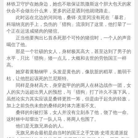
林铁卫守护在她身边，她也不敢保证凯撒斯这个胆大包天的家
伙会不会做出什么来，更多的还是遇到他就绕路走。
此时远在北边的河间地，桑铎·克里冈没有死在「暴君」
科瑞纳克的手上，负伤的「猎狗」流浪到了这里，他打晕了一
个正在运送咸猪肉的猪倌。
正当他要掏出匕首杀死那个可怜的猪倌时，一个人的声音
喝住了他。
那是一个壮硕的女人，身材极其高大，甚至达到了男子的
水平，只比「猎狗」矮一点儿，大概和去世的劳勃国王一样
高。
她穿着黄釉钢甲，头发是黄色的，像肮脏的稻草，脆弱干
枯，让他想起该死的兰尼斯特。
同样是身材高大，身穿盔甲的的两人在林边战作一团，女
人的实力远超出男人的预想，与「猎狗」打了许久不落下风，
虽然论实力其实应该是桑铎更胜一筹，但是由于起先的轻敌，
加上之前负伤未愈的桑铎此时体力逐渐不支。
桑铎的剑被打落，女人并没有立刻杀了他，饶了他一命。
这时林中却窜出了一队人马，将两人包围了。
他们是无旗兄弟会的人。
无旗兄弟会最初是由当时的国王之手艾德·史塔克遣派捉