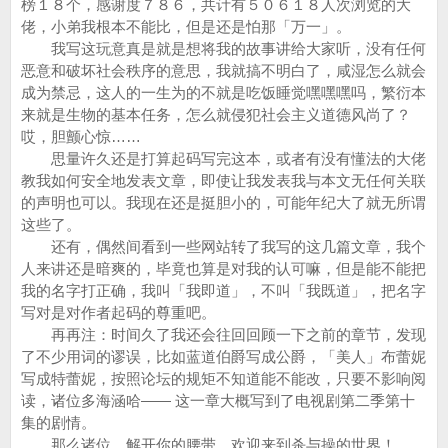
榜１８个，感谢度７８６，共计有５０６１８人次浏览的大
佬，小弟我根本不能比，但是还是怕那「万一」。
我写这玩意真是就是想将我的故事讲给大家听，没有任何
恶意和破坏社会秩序的意思，我就搞不明白了，咸湿怎么就会
成为禁忌，这人的一生为的不就是吃饭睡觉嘿嘿嘿吗，繁衍本
来就是生物的基本任务，怎么就侵犯社会主义道德风尚了？
哎，胆颤心惊……
思量许久还是打算起码写完这本，或者有没有懂法的大佬
教我如何安全地发表文章，即使让我发表我与本文无任何关联
的声明也可以。我现在还是挺胆小的，可能年纪大了就无所谓
这些了。
还有，偶然间看到一些网站转了我写的这几篇文章，我个
人来讲还是暗爽的，毕竟也算是对我的认可嘛，但是能不能把
我的名字打正确，我叫「我即道」，不叫「我既道」，把名字
写对是对作者起码的尊重吧。
再再注：时间久了我还会往回回顾一下之前的章节，发现
了不少用词的谬误，比如蓝道伯爵写成公爵，「美人」布蕾妮
写成特蕾妮，按照论坛的规矩不知道能不能改，只要不影响阅
读，诸位多海涵哈—— 这一章大概写到了电视剧第二季第十
集的剧情。
那么诸位，解开你的腰带，欢迎来到杀与操的世界！