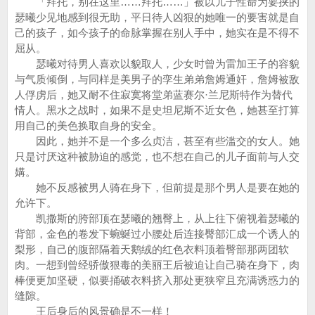
「拜托，别在这里……拜托……」被以儿子性命为要挟的
瑟曦少见地感到很无助，平日待人凶狠的她唯一的要害就是自
己的孩子，如今孩子的命脉掌握在别人手中，她实在是不得不
屈从。
瑟曦对待男人喜欢以貌取人，少女时曾为雷加王子的容貌
与气质倾倒，与同样是美男子的孪生弟弟詹姆通奸，詹姆被敌
人俘虏后，她又耐不住寂寞将堂弟蓝赛尔·兰尼斯特作为替代
情人。黑水之战时，如果不是史坦尼斯不近女色，她甚至打算
用自己的美色换取自身的安全。
因此，她并不是一个多么贞洁，甚至有些滥交的女人。她
只是讨厌这种被胁迫的感觉，也不想在自己的儿子面前与人交
媾。
她不反感被男人骑在身下，但前提是那个男人是要在她的
允许下。
凯撒斯的胯部顶在瑟曦的翘臀上，从上往下俯视着瑟曦的
背部，金色的卷发下蜿蜒过小腰处后连接臀部汇成一个诱人的
梨形，自己的腹部隔着天鹅绒的红色衣料顶着臀部那两团软
肉。一想到曾经骄傲狠毒的美丽王后被迫让自己骑在身下，肉
棒便更加坚硬，似要捅破衣料挤入那处更狭窄且充满诱惑力的
缝隙。
王后身后的风景确是不一样！