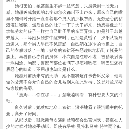
她很害怕，她甚至生不起一丝怒意，只感觉到一股无力
感。她想叫喊詹姆的名字却怎么都叫不出声来，原来自己的嘴
里不知何时开始一直含着那个男人的那根东西。无数恶心的粘
液灌进喉咙，然后自己的肚子一下子大了起来。她想要像之前
拿掉劳勃的孩子一样把自己肚子里的东西弄掉，但是肚子却越
来越大……等她从噩梦中醒来时，已经是黄昏了，夕阳从窗外
透进来，那个男人早已不见踪影。自己躺在冰冷的地板上，自
己的衣服散落了一地，贴身的衣裙还被恶趣味地扔到了托曼的
脸上。再看自己赤裸的身体，小穴自是红肿不堪，被精液射得
一塌糊涂。胸部，臀部等部位布满了抓痕和吻痕，嘴巴里还有
股恶心的味道，不用想也知道是什么。
她感到前所未有的无助，她不能将这件事告诉父亲，他高
傲的父亲不会允许自己的女儿被别人如此对待，这是对兰尼斯
特家族的侮辱。
「詹姆……你在哪……」瑟曦喃喃着，有种想要大哭的冲
动。
良久过后，她默默地穿上衣裙，深深地看了眼沉睡中的托
曼，离开了房间。
从那以后，凯撒斯每次遇到瑟曦都会出言调戏，甚至在人
少的时候对她动手动脚。即使有塔林·曼特和马林·特兰两个御