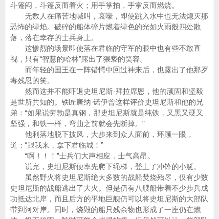
斗篷闷，斗篷反而着火；用手掌拍，手掌反而燃烧。
无数人在痛苦地喊叫，哀嚎，即使跳入水中也无法熄灭那
恐怖的绿焰。破碎的船体碎片燃着绿色的光如火雨般四处散
落，落在幸存的士兵身上。
这惨烈的场景即使落在君临的守军的眼中也有些不敢直
视，只有“智慧的哈林”露出了猥亵的笑容。
而年轻的国王在一阵错愕中回过神来后，也露出了他那歹
毒残忍的笑。
然而这并不能吓退史坦尼斯·拜拉席恩，他的顽固和坚毅
是世所共知的。铁匠唐纳·诺伊曾这样评价史坦尼斯和他的兄
弟：“如果说劳勃是真钢，那史坦尼斯就是纯铁，又黑又硬又
坚强，和铁一样，弯曲之前就会先断掉。”
他利落地脱下披风，大步来到众人面前，环顾一眼，
道：“跟我来，拿下君临城！”
“啊！！！”士兵们大声相应，士气高昂。
说完，史坦尼斯便率先爬下绳梯，登上了冲锋的小艇。
虽然野火将史坦尼斯绝大多数的战船焚烧殆尽，仅有少数
史坦尼斯的战船逃出了大火。但是仍有八艘船带着不少步兵成
功抵达北岸，而且后方的平地巨舰仍可以将史坦尼斯的大部队
带到河对岸。同时，烧毁的船只残余物也形成了一座仍在燃