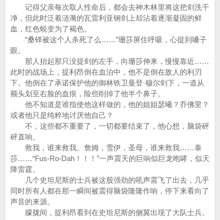
记得父亲每次取人性命后，都会去神木林里将这把剑洗干
净，但此时泛着涟漪的瓦雷利亚钢剑上却沾着逐渐凝固的鲜
血，红色蜕变为了褐色。
“桑铎被这个人杀死了么……”珊莎屏住呼吸，心提到嗓子
眼。
那人抬起那只没提剑的左手，向珊莎伸来，慢慢靠近……
此时的战场上，提利昂倒在血泊中，他不是倒在敌人的利刃
下。他倒在了承诺保护他的御林铁卫曼登·穆尔剑下，一道从
额头划至右脸的血痕，险些削掉了他半个鼻子。
他不知道是谁指使他这样做的，他的姐姐瑟曦？乔佛里？
或者他只是纯粹地讨厌他自己？
不，这些都不重要了，一切都要结束了，他心想，脑袋砰
砰直响。
救我，谁来救我。詹姆，雪伊，圣母，谁来救我……泰
莎……“Fus-Ro-Dah！！！”一声震天的巨响似巨龙咆哮，似天
降雷霆。
几个史坦尼斯的士兵被这股强劲的吼声震飞了出去，几乎
同时所有人都在那一瞬间被震得脑袋隆隆作响，停下来看向了
声音的来源。
朦胧间，提利昂看到在史坦尼斯的侧翼出现了大队士兵。