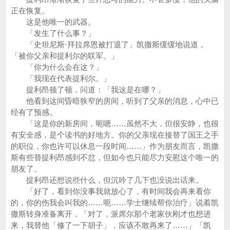
正在恢复。
这是他唯一的武器。
「发生了什么事？」
「史坦尼斯·拜拉席恩被打退了」凯撒斯缓缓地说道，
「被你父亲和提利尔的联军。」
「你为什么会在这？」
「我现在代表提利尔。」
提利昂顿了顿，问道：「我这是在哪？」
他看到这间昏暗狭窄的房间，听到了父亲的消息，心中已
经有了预感。
「这是你的新房间，呃嗯……虽然不大，但很安静，也很
有安全感，是个读书的好地方。你的父亲现在接替了国王之手
的职位，你也许可以休息一段时间……」作为朋友而言，凯撒
斯有些替提利昂感到不忿，但如今也只能尽力安慰这个唯一的
朋友了。
提利昂还想说些什么，但沉吟了几下也没说出话来。
「好了，看到你没事我就放心了，有时间我会再来看你
的，你的伤我会叫我的……呃……学士继续帮你治疗」说着凯
撒斯转身准备离开，「对了，派席尔那个老家伙刚才也想进
来，我替他「修了一下胡子」，应该不敢再来了……」「凯