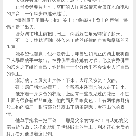
又或许有其他的什么原因，总之，她拒绝了。
正当桑铎要离开时，空旷的大厅突然传来金属在地面拖动
的声音，一个脚步声越来越近。
“躲到屋子里面去！把门关上！”桑铎抽出背上的巨剑，警
惕地走了出去。
珊莎匆忙地上前把门闩上，然后躲在角落蜷缩了起来。
不一会，她就听到门外传来了武器碰撞的声音和桑铎的吼
叫声。
她希望他能赢，他不是骑士，却曾经如真正的骑士般将自
己从暴民的手中救出。在乔佛里虐待她的时候，他会在乔佛里
的怒火之下维护自己，他是唯一一个乔佛里不会命令去打自己
的铁卫。
渐渐的，金属交击声停了下来，大厅又恢复了安静。
砰！房门猛地被撞开，一个戴着木质面具的人走了进来。
他穿着一身深色的衣服，上面有一些没见过的花纹，不过
上面有很多新鲜的血迹。他的面具呈暗黄色，上有两根像野猪
般上挑的獠牙，眼睛部分只露出了两条缝隙，看不出他的表
情。
他单手拖着一把巨剑——那是父亲的“寒冰”！自从她的父
亲被斩首后，这把剑就到了伊林爵士的手上，刚才还在太后的
舞厅看到他提着这把剑。