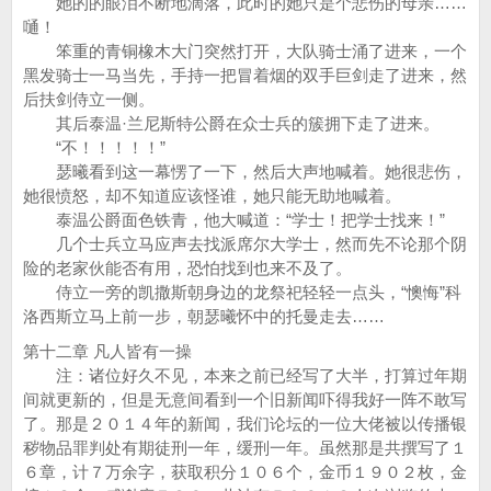
她的的眼泪不断地滴落，此时的她只是个悲伤的母亲……
嗵！
笨重的青铜橡木大门突然打开，大队骑士涌了进来，一个
黑发骑士一马当先，手持一把冒着烟的双手巨剑走了进来，然
后扶剑侍立一侧。
其后泰温·兰尼斯特公爵在众士兵的簇拥下走了进来。
“不！！！！！”
瑟曦看到这一幕愣了一下，然后大声地喊着。她很悲伤，
她很愤怒，却不知道应该怪谁，她只能无助地喊着。
泰温公爵面色铁青，他大喊道：“学士！把学士找来！”
几个士兵立马应声去找派席尔大学士，然而先不论那个阴
险的老家伙能否有用，恐怕找到也来不及了。
侍立一旁的凯撒斯朝身边的龙祭祀轻轻一点头，“懊悔”科
洛西斯立马上前一步，朝瑟曦怀中的托曼走去……
第十二章 凡人皆有一操
注：诸位好久不见，本来之前已经写了大半，打算过年期
间就更新的，但是无意间看到一个旧新闻吓得我好一阵不敢写
了。那是２０１４年的新闻，我们论坛的一位大佬被以传播银
秽物品罪判处有期徒刑一年，缓刑一年。虽然那是共撰写了１
６章，计７万余字，获取积分１０６个，金币１９０２枚，金