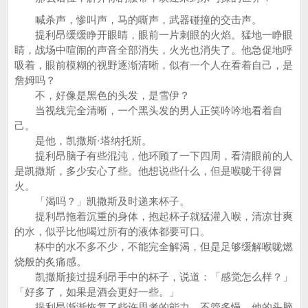
喊杀声，惨叫声，马的嘶声，武器碰撞的交击声。
提利昂缓缓睁开眼睛，眼前一片刺眼的火焰。猛地一睁眼
睛，战场中喧闹的声音全部消失，火光也消失了。他急促地呼
吸着，眼前模糊的视野逐渐清晰，似有一个人在看着自己，是
詹姆吗？
不，好像是黑色的头发，是雪伊？
当视线完全清晰，一个黑头发的男人正笑吟吟地看着自
己。
是他，凯撒斯·塔纳托斯。
提利昂脑子有些混沌，他环顾了一下四周，看清眼前的人
是凯撒斯，多少安心了些。他想说些什么，但是喉咙干得冒
火。
「渴吗？」凯撒斯及时递来杯子。
提利昂拖着沉重的身体，抱起杯子就猛灌入喉，清凉甘爽
的水，似乎比他喝过所有的液体都要可口。
杯中的水不多不少，不能完全解渴，但是足够缓解喉咙燃
烧般的炙痛感。
凯撒斯接过提利昂手中的杯子，说道：「感觉怎么样？」
「好多了，如果是酒会更好一些。」
提利昂渐渐恢复了些许思考的能力。不管多慢，他的头脑