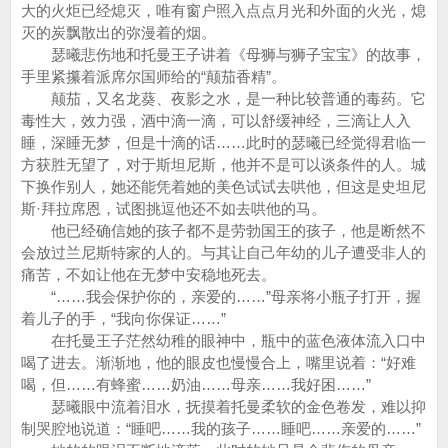
大的火炬已经熄灭，唯有窗户照入点点月光和外面的火光，熄
灭的炭飘散出的弥漫着的烟。
瑟曦悲伤地和托曼王子讲着《母狮与狮子宝宝》的故事，
手里紧攥着派席尔国师给的“颠茄香精”。
颠茄，又名龙葵、夜影之水，是一种比较普通的毒药。它
毒性大，效力强，酒中滴一滴，可以舒缓神经，三滴让人入
睡，深睡无梦，但是十滴的话……此时的瑟曦已经觉得君临一
方获胜无望了，对于斯坦尼斯，他并不是可以谈条件的人。城
下换作别人，她还能凭着她的美色试试去哄他，但这是史坦尼
斯·拜拉席恩，试图挑逗他还不如去哄他的马。
他已经确信她的孩子都不是劳勃国王的孩子，他是断然不
会放过兰尼斯特家的人的。与其让自己年幼的儿子遭受非人的
痛苦，不如让他在无梦中安稳地死去。
“……我会保护你的，亲爱的……”母亲将小瓶子打开，握
着儿子的手，“我向你保证……”
在托曼王子茫然幼稚的眼神中，瓶中的蓝色液体流入口中
喝了进去。渐渐地，他的眼皮也慢慢合上，嘴里说着：“好难
喝，但……有蜂蜜……奶油……母亲……我好困……”
瑟曦眼中流着泪水，抚摸着托曼柔软的金色卷发，难以抑
制哭腔地说道：“睡吧……我的孩子……睡吧……亲爱的……”