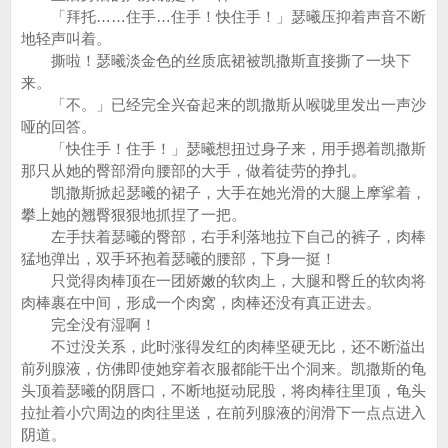
「拜托……住手…住手！快住手！」瑟曦压抑着声音不断
地轻声叫着。
撕啦！瑟曦淡金色的丝质底裙被凯撒斯直接撕了一块下
来。
「不。」已经完全兴奋起来的凯撒斯从喉咙里发出一声沙
哑的回答。
「快住手！住手！」瑟曦想扭过身子来，用手摁着凯撒斯
那只从她的臀部滑向腰部的大手，做着徒劳的挣扎。
凯撒斯掀起瑟曦的裙子，大手在她光滑的大腿上摩挲着，
攀上她的翘臀狠狠地抓捏了一把。
左手扶着瑟曦的臀部，右手利落地拉下自己的裤子，肉棒
猛地弹出，双手环抱着瑟曦的腰部，下身一挺！
只觉得肉棒顶在一团娇嫩的软肉上，大腿和臀丘的软肉将
肉棒裹在中间，形成一个肉窝，肉棒还没有真正进去。
完全没有湿啊！
不过没关系，此时涨得发红的肉棒坚硬无比，还不断溢出
前列腺液，仿佛即使她穿着衣服都能干出个洞来。凯撒斯的龟
头顶着瑟曦的阴唇口，不断地挺动屁股，将肉棒往里顶，龟头
拉扯着小穴周边的肉往里送，在前列腺液的润滑下一点点进入
阴道。