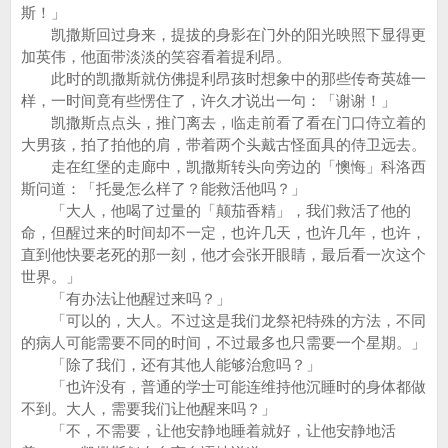
斯！」
凯撒斯回过身来，提拔的身影在门外的阳光映照下显得更
加英伟，他面带淡淡的笑容看着提利昂。
此时的凯撒斯就仿佛提利昂孩时想象中的那些传奇英雄一
样，一时间竟有些愣住了，许久才说出一句：「谢谢！」
凯撒斯点点头，推门离去，临走前看了看在门口侍立着的
大男孩，拍了拍他的肩，带着两个头戴古怪面具的侍卫远去。
走在红堡的走廊中，凯撒斯转头向旁边的「懊悔」科洛西
斯问道：「托曼怎么样了？能救活他吗？」
「大人，他喝了过量的「颠茄香精」，我们救活了他的
命，但醒过来的时间却不一定，也许几天，也许几年，也许，
直到他快要老死的那一刻，他才会张开眼睛，最后看一次这个
世界。」
「有办法让他醒过来吗？」
「可以的，大人。不过这是我们龙祭祀特殊的方法，不同
的病人可能需要不同的时间，不过最多也只需要一个星期。」
「除了我们，还有其他人能够治愈吗？」
「也许没有，普通的学士可能连维持他沉睡时的身体都做
不到。大人，需要我们让他醒来吗？」
「不，不需要，让他安静地睡着就好，让他安静地活