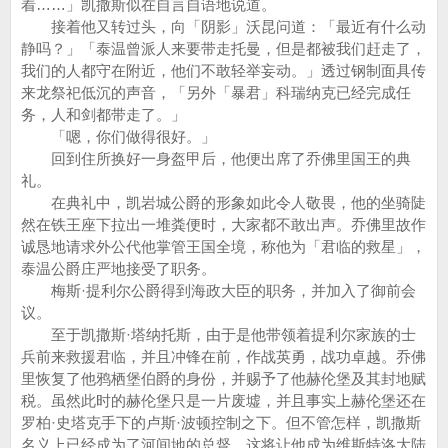
着……」凯撒斯似在自言自语地说道。
接着他又转过头，向「阴影」沃昆问道：「最近有什么动
静吗？」「泰温曾派人来要带走托曼，但是都被我们赶走了，
我们的人都守在附近，他们不敢轻举妄动。」透过钢制面具传
来龙祭祀低沉的声音，「另外「暴君」科瑞纳克已经完成任
务，人和剑都带走了。」
「嗯，你们做得很好。」
回到住所换好一身盔甲后，他便出席了乔佛里国王的典
礼。
在典礼中，凯岩城公爵的形象如此令人敬畏，他的坐骑陡
然在铁王座下拉出一堆粪便时，大家都不敢出声。乔佛里故作
诚恳地请求外公代他掌管王国全境，称他为「君临的救星」，
泰温公爵庄严地接受了职务。
梅斯·提利尔公爵得到海政大臣的职务，并加入了御前会
议。
至于凯撒斯·塔纳托斯，由于是他带领着提利尔家族的士
兵前来救援君临，并且冲锋在前，作战英勇，战功卓越。乔佛
里恢复了他鸦栖堡伯爵的身份，并赐予了他赫伦堡及其封地赋
税。虽然此时的赫伦堡只是一片废墟，并且事实上赫伦堡还在
罗柏·史塔克手下的卢斯·波顿控制之下。但不管怎样，凯撒斯
名义上已经成为了河间地的总督，这将让他成为维斯特洛大陆