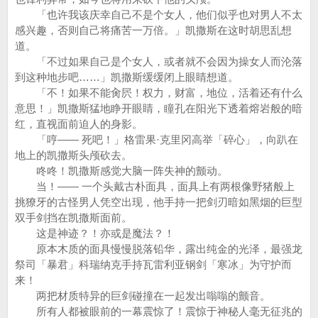
「也许我该庆幸自己不是个女人，他们似乎也对男人不太
感兴趣，否则自己将痛苦一万倍。」凯撒斯在这时胡思乱想
道。
「不过如果自己是个女人，或者就不会因为操女人而沦落
到这种地步吧……」凯撒斯缓缓闭上眼睛想道。
「不！如果不能肏屄！权力，财富，地位，活着还有什么
意思！」凯撒斯猛地睁开眼睛，瞳孔在阳光下透着熔岩般的暗
红，直视面前迫人的身影。
「哼—— 死吧！」格雷果·克里冈高举「碎心」，向趴在
地上的凯撒斯头颅砍去。
咚咚！凯撒斯感觉大脑一阵失神的颤动。
当！—— 一个头戴古朴面具，面具上有两根像野猪般上
挑獠牙的古怪男人凭空出现，他手持一把剑刃暗如黑烟的巨型
双手剑挡在凯撒斯面前。
这是神迹？！亦或是魔法？！
原本木质的面具慢慢脱落铅华，露出纯金的光泽，最强龙
祭司「暴君」科瑞纳克手持瓦雷利亚钢剑「寒冰」为守护而
来！
两把材质特异的巨剑碰撞在一起发出嗡嗡的颤音。
所有人都被眼前的一幕震惊了！震惊于神秘人毫无征兆的