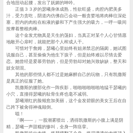
合地扭动起腰，发出了妩媚的呻吟。
正值３３岁的瑟曦身体成熟，性欲旺盛，肉腔内肥美多
汁，受力贪吃，阴道内仿佛自己会动一般贪婪地将肉棒往深处
塞，腔内的肉粒在粘液的掺和下产生强大的吸力，一呼一吸间
按摩着整根肉棒。
这个金发尤物真是天生的荡妇，当真正对某个人心甘情愿
地敞开心扉时，就能把那个人榨成人干。
可惜对于詹姆，瑟曦心里始终有姐弟禁忌的隔阂，她试图
说服自己，甚至偷偷为他生下孩子，但是始终难以尽情去爱
恋。她曾经是爱慕劳勃的，但是劳勃却对她兴致缺缺，整天和
妓女胡混。
其他的那些情人都不过是她麻醉自己的玩物，只有凯撒斯
是真正的征服了她。
凯撒斯的腰部化作一阵疾影，啪啪啪啪啪啪地猛干瑟曦的
小穴，直撞得瑟曦的耻骨生疼也毫不减弱。
瑟曦潮红的脸颊愈加美丽，这个金发碧眼的美女王后在自
己跨下被肏得神魂颠倒。
嗞！
「啊—— 」一股潮雾喷出，洒得凯撒斯的小腹上满是阴
精，瑟曦一声甜糯的惨叫，全身一阵痉挛。