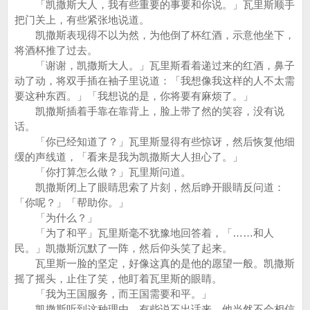
「凯撒斯大人，我有些重要的事要和你说。」瓦里斯顺手
把门关上，有些紧张地说道。
凯撒斯表现得不以为然，为他倒了杯红酒，示意他坐下，
将酒杯推了过去。
「谢谢，凯撒斯大人。」瓦里斯看着递过来的红酒，鼻子
动了动，将双手插在袖子里说道：「我想像我这样的人不太需
要这种东西。」「我想说的是，你将要有麻烦了。」
凯撒斯插着手靠在靠背上，脸上带了然的笑容，没有说
话。
「你已经知道了？」瓦里斯显得有些惊讶，然后恢复他细
缓的声线道，「看来是我为凯撒斯大人担心了。」
「你打算怎么做？」瓦里斯问道。
凯撒斯闭上了眼睛思索了片刻，然后睁开眼睛反问道：
「你呢？」「帮助你。」
「为什么？」
「为了和平」瓦里斯毫不犹豫地回答着，「……和人
民。」凯撒斯沉默了一阵，然后仰头笑了起来。
瓦里斯一脸的坚定，好像这真的是他的愿望一般。凯撒斯
摇了摇头，止住了笑，他盯着瓦里斯的眼睛。
「我为王国服务，而王国需要和平。」
凯撒斯听到这种理由，有些说不出话来。他当然不会相信