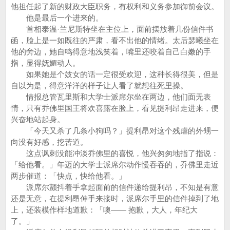
他担任起了新的财政大臣职务，有权利和义务参加御前会议。
他是最后一个进来的。
首相泰温·兰尼斯特坐在主位上，面前摆放着几份信件书
函，脸上是一如既往的严肃，看不出他的情绪。太后瑟曦坐在
他的旁边，她自鸣得意地浅笑着，嘴里还咬着自己白嫩的手
指，显得妩媚动人。
如果她是个妓女的话一定很受欢迎，这种长得很美，但是
自以为是，得意洋洋的样子让人看了就想往死里操。
情报总管瓦里斯和大学士派席尔坐在两边，他们面无表
情，只有乔佛里国王将欢喜露在脸上，看见提利昂走进来，便
兴奋地站起身。
「今天又杀了几条小狗吗？」提利昂对这个残虐的外甥一
向没有好感，挖苦道。
这点讽刺没能冲淡乔佛里的喜悦，他兴匆匆地指了指说：
「给他看。」年迈的大学士派席尔动作慢吞吞的，乔佛里走近
两步催道：「快点，快给他看。」
派席尔颤抖着手拿起面前的信件递给提利昂，不知是有意
还是无意，在提利昂伸手来接时，派席尔手里的信件掉到了地
上，还装模作样地道歉：「噢—— 抱歉，大人，年纪大
了。」