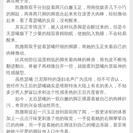
裹在靴子里。
凯撒斯双手分别捉着两只白嫩玉足，用拇指拨弄几下小巧
的脚趾，再将两只脚的脚底合起来夹住滚烫大肉棒，轻轻撸动
起来，看了看瑟曦的反应，没有醒来。
其实正常情况下，被人这样玩弄脚是会醒过来的，但是今
天瑟曦服下了少量的颠茄香精助眠，使她陷入熟睡，不会轻易
醒来。
凯撒斯双手捉着瑟曦纤细的脚踝，将她的玉足夹着自己的
肉棒撸动。
比其他部位温度稍低的脚夹着肉棒的棒身，将包皮不断地
翻进翻出。将被子再稍微拉开一些，就能看到瑟曦向里延伸的
性感腿型。
虽然瑟曦·兰尼斯特的荡妇名声广为流传，但不可否认，
曾经作为王后的瑟曦确实是维斯特洛大陆上有名的美人，不知
多少男人梦寐以求和这个性感美艳的王后共度春宵。
如今，太后瑟曦的一双白嫩的脚正裸露着被自己的肉棒奸
污，奇异的兴奋感油然而生。
凯撒斯提起一只玉足放到面前闻了闻，一股更浓郁的体香
加上一点点汗味更刺激了他的嗅觉，一手捉着她的右脚摩挲自
己的肉棒，另一手捉着她的左脚送到自己的嘴边亲舔，甚至将
她娇小可爱的脚趾放入口中含着。