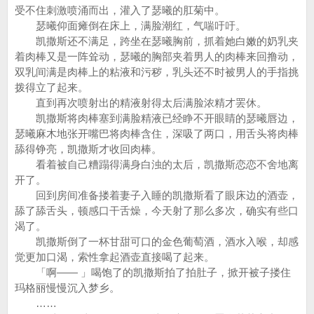
受不住刺激喷涌而出，灌入了瑟曦的肛菊中。
瑟曦仰面瘫倒在床上，满脸潮红，气喘吁吁。
凯撒斯还不满足，跨坐在瑟曦胸前，抓着她白嫩的奶乳夹
着肉棒又是一阵耸动，瑟曦的胸部夹着男人的肉棒来回撸动，
双乳间满是肉棒上的粘液和污秽，乳头还不时被男人的手指挑
拨得立了起来。
直到再次喷射出的精液射得太后满脸浓精才罢休。
凯撒斯将肉棒塞到满脸精液已经睁不开眼睛的瑟曦唇边，
瑟曦麻木地张开嘴巴将肉棒含住，深吸了两口，用舌头将肉棒
舔得铮亮，凯撒斯才收回肉棒。
看着被自己糟蹋得满身白浊的太后，凯撒斯恋恋不舍地离
开了。
回到房间准备搂着妻子入睡的凯撒斯看了眼床边的酒壶，
舔了舔舌头，顿感口干舌燥，今天射了那么多次，确实有些口
渴了。
凯撒斯倒了一杯甘甜可口的金色葡萄酒，酒水入喉，却感
觉更加口渴，索性拿起酒壶直接喝了起来。
「啊—— 」喝饱了的凯撒斯拍了拍肚子，掀开被子搂住
玛格丽慢慢沉入梦乡。
……