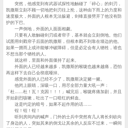
突然，他感觉到有武器试探性地触碰了「碎心」的剑刃，
凯撒斯立刻不顾一切地把剑刃往上抡，这种由下而上的力度和
速度极大，外面的人根本无法躲避，剑锋直接劈开了他没有防
护的下巴。
一声倒地，外面的人面面相觑。
只要有人敢触碰剑刃或者帘子，基本就会立刻倒地。他们
试图用剑戳帘子后面的凯撒斯，但根本戳不到靠在墙边的他。
如果一拥而上或许能够冲破障碍，但是必定会有人牺牲，谁也
不想当那个牺牲的人。
就这样，里面和外面僵持了起来。
外面的人已经越来越多，凯撒斯的喉咙也越来越痛，恐怕
再这样下去自己会彻底哑掉。
感觉外面的人已经不少了，凯撒斯决定赌一赌。
他闭上眼睛，深吸一口，用尽全部力量大吼一声：
「杜……杜！瓦！克因！！！」喊完后，喉咙疼痛加剧，并且
开始剧烈咳嗽，吐出了一口暗红的鲜血。
这是约定的暗号，如果不起作用的话……
锃！锃！锃！
听到房间内的喊声，门外的士兵中突然有几人将长剑砍向
了身边的人，突如其来的倒戈让其余的人反应不过来，一瞬间