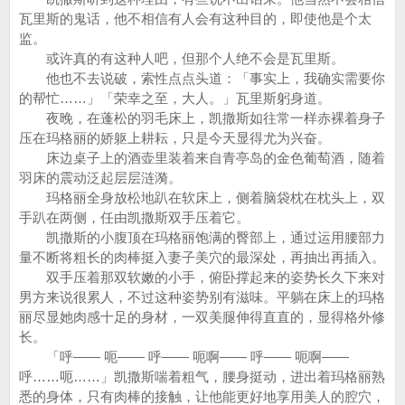
瓦里斯的鬼话，他不相信有人会有这种目的，即使他是个太
监。
或许真的有这种人吧，但那个人绝不会是瓦里斯。
他也不去说破，索性点点头道：「事实上，我确实需要你
的帮忙……」「荣幸之至，大人。」瓦里斯躬身道。
夜晚，在蓬松的羽毛床上，凯撒斯如往常一样赤裸着身子
压在玛格丽的娇躯上耕耘，只是今天显得尤为兴奋。
床边桌子上的酒壶里装着来自青亭岛的金色葡萄酒，随着
羽床的震动泛起层层涟漪。
玛格丽全身放松地趴在软床上，侧着脑袋枕在枕头上，双
手趴在两侧，任由凯撒斯双手压着它。
凯撒斯的小腹顶在玛格丽饱满的臀部上，通过运用腰部力
量不断将粗长的肉棒挺入妻子美穴的最深处，再抽出再插入。
双手压着那双软嫩的小手，俯卧撑起来的姿势长久下来对
男方来说很累人，不过这种姿势别有滋味。平躺在床上的玛格
丽尽显她肉感十足的身材，一双美腿伸得直直的，显得格外修
长。
「呼—— 呃—— 呼—— 呃啊—— 呼—— 呃啊——
呼……呃……」凯撒斯喘着粗气，腰身挺动，进出着玛格丽熟
悉的身体，只有肉棒的接触，让他能更好地享用美人的腔穴，