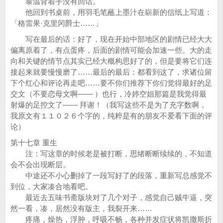
泰温背着手没有回话。
他回到书桌前，用羽毛笔蘸上墨汁在崭新的信纸上写道：
「格雷果·克里冈爵士……」
写在最后的话：好了，现在开始中部地区的剧情已经大大
偏离原着了，有点蛋疼，后面的剧情可能会加速一些。大的走
向和关键的情节点其实已经大概构思好了的，但是要将它们连
接起来就要慢慢磨了……最后的最后：都看到这了，求诸位留
下个红心和评论再走吧……要不你们推荐下你们觉得最好的足
交文（不要恋母文啊—— ）也行，冷婷空姐那篇是我觉得最
射爆的足控文了—— 拜谢！（我写这些不是为了充字数啊，
我原文有１１０２６个字的，纯粹是有的朋友不爱看下面的评
论）
第十七章 重生
注：写这章的时候老是被打断，思绪断断续续的，不知道
会不会出现断层。
中途还不小心删掉了一段写好了的段落，重新写总感觉不
到位，大家凑合地看吧。
最近去五味书斋版块对了几个对子，感觉自己贼牛逼，突
然一看，凑，居然没有版主，我裂开来……
疼痛，燥热，浮肿，呼吸不畅，各种并发症状将凯撒斯折