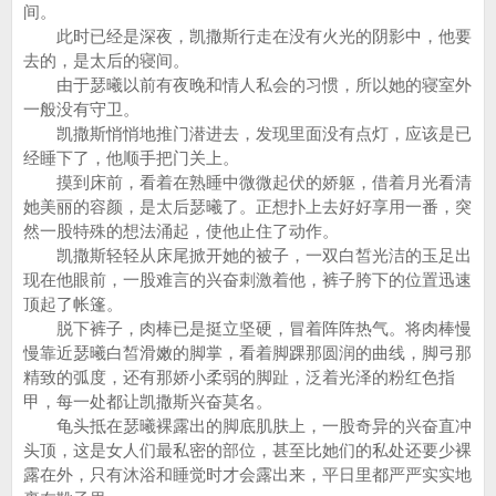
间。
此时已经是深夜，凯撒斯行走在没有火光的阴影中，他要
去的，是太后的寝间。
由于瑟曦以前有夜晚和情人私会的习惯，所以她的寝室外
一般没有守卫。
凯撒斯悄悄地推门潜进去，发现里面没有点灯，应该是已
经睡下了，他顺手把门关上。
摸到床前，看着在熟睡中微微起伏的娇躯，借着月光看清
她美丽的容颜，是太后瑟曦了。正想扑上去好好享用一番，突
然一股特殊的想法涌起，使他止住了动作。
凯撒斯轻轻从床尾掀开她的被子，一双白皙光洁的玉足出
现在他眼前，一股难言的兴奋刺激着他，裤子胯下的位置迅速
顶起了帐篷。
脱下裤子，肉棒已是挺立坚硬，冒着阵阵热气。将肉棒慢
慢靠近瑟曦白皙滑嫩的脚掌，看着脚踝那圆润的曲线，脚弓那
精致的弧度，还有那娇小柔弱的脚趾，泛着光泽的粉红色指
甲，每一处都让凯撒斯兴奋莫名。
龟头抵在瑟曦裸露出的脚底肌肤上，一股奇异的兴奋直冲
头顶，这是女人们最私密的部位，甚至比她们的私处还要少裸
露在外，只有沐浴和睡觉时才会露出来，平日里都严严实实地