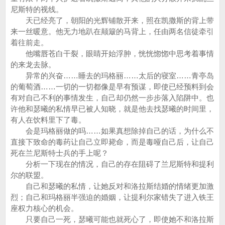
尼斯特的视线。
天已经亮了，朝阳的光辉铺散开来，照在凯撒斯的背上带
来一丝暖意。他无力地趴在颠簸的马背上，任由两名信徒牵引
着往前走。
他嘴唇苍白干裂，眼睛开始浮肿，恍恍惚惚中思考着事情
的来龙去脉。
异常的兴奋……睡去的玛格丽……太后的寝室……青亭岛
的葡萄酒……一切的一切都像是早有预谋，即使已经预料到会
有对自己不利的事情发生，自己却仍然一步步落入陷阱中。也
许他和瑟曦的私情早已被人知晓，就是他去找瑟曦的时间里，
有人在饮料里下了毒。
会是玛格丽做的吗……如果真想除掉自己的话，为什么不
直接下致命的毒药让自己立即毙命，而是毒哑自己后，让自己
死在兰尼斯特士兵的手上呢？
分析一下现在的情况，自己的存在阻碍了兰尼斯特和提利
尔的联盟。
自己和瑟曦的私情，让她反对和洛拉斯结婚的情绪更加激
烈；自己和玛格丽半强迫的婚姻，让提利尔家错失了进入铁王
座权力核心的机会。
只要自己一死，瑟曦可能也就死心了，即使她不和洛拉斯