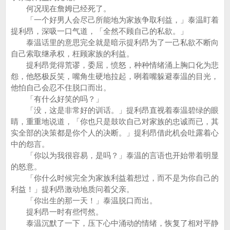
何况现在詹姆已经死了。
「一个好男人会尽己所能地为家族争取利益，」泰温盯着
提利昂，深吸一口气道，「全然不顾自己的私欲。」
泰温话里的意思完全就是暗示提利昂为了一己私欲不断向
自己索取继承权，枉顾家族的利益。
提利昂觉得荒谬，委屈，愤怒，种种情绪涌上胸口化为悲
怨，他怒极反笑，嘴角生硬地拉起，咧着嘴躲避泰温的目光，
他怕自己会忍不住脱口而出。
「有什么好笑的吗？」
「没，这是非常好的训话。」提利昂直视着泰温碧绿的眼
睛，重重地说道，「你也只是鼓吹自己对家族的忠诚而已，其
实全部的决策都是你个人的决断。」提利昂借此机会吐露着心
中的怨言。
「你以为我很容易，是吗？」泰温的言语也开始带着明显
的怒意。
「你什么时候完全为家族利益着想过，而不是为你自己的
利益！」提利昂激动地质问着父亲。
「你出生的那一天！」泰温脱口而出。
提利昂一时有些愕然。
泰温沉默了一下，压下心中涌动的情绪，恢复了相对平静