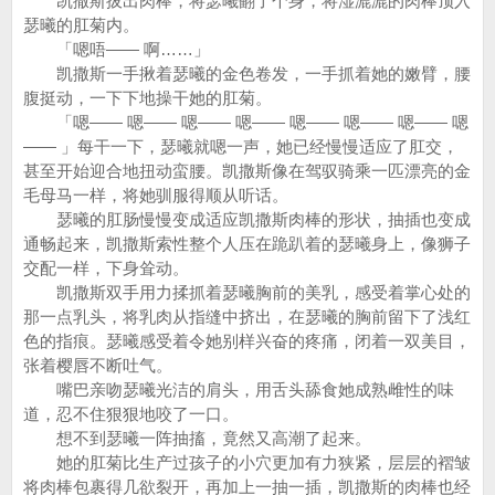
凯撒斯拔出肉棒，将瑟曦翻了个身，将湿漉漉的肉棒顶入
瑟曦的肛菊内。
「嗯唔—— 啊……」
凯撒斯一手揪着瑟曦的金色卷发，一手抓着她的嫩臂，腰
腹挺动，一下下地操干她的肛菊。
「嗯—— 嗯—— 嗯—— 嗯—— 嗯—— 嗯—— 嗯—— 嗯
—— 」每干一下，瑟曦就嗯一声，她已经慢慢适应了肛交，
甚至开始迎合地扭动蛮腰。凯撒斯像在驾驭骑乘一匹漂亮的金
毛母马一样，将她驯服得顺从听话。
瑟曦的肛肠慢慢变成适应凯撒斯肉棒的形状，抽插也变成
通畅起来，凯撒斯索性整个人压在跪趴着的瑟曦身上，像狮子
交配一样，下身耸动。
凯撒斯双手用力揉抓着瑟曦胸前的美乳，感受着掌心处的
那一点乳头，将乳肉从指缝中挤出，在瑟曦的胸前留下了浅红
色的指痕。瑟曦感受着令她别样兴奋的疼痛，闭着一双美目，
张着樱唇不断吐气。
嘴巴亲吻瑟曦光洁的肩头，用舌头舔食她成熟雌性的味
道，忍不住狠狠地咬了一口。
想不到瑟曦一阵抽搐，竟然又高潮了起来。
她的肛菊比生产过孩子的小穴更加有力狭紧，层层的褶皱
将肉棒包裹得几欲裂开，再加上一抽一插，凯撒斯的肉棒也经