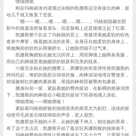
噗嗤噗呲
刚在玛格丽体内灌溉过浓精的凯撒斯还没有拔出肉棒，挺
动几下就又恢复了坚挺。
「嗯—— 嗯……嗯……嗯……嗯……」玛格丽隐藏在阴
影中的脸庞虽然皱着眉头，但是脸颊上还是慢慢泛起了红晕。
凯撒斯整个趴在了玛格丽的背上，将脸埋着她柔软的棕色
卷发中摩挲，嗅着她淡淡的发香。全身压在她柔软的身体上，
将她胸前的软肉从两侧挤出，让她险些喘不过气来。
凯撒斯胸膛贴在她光洁的背上，用双脚缠上她两条美腿，
用自己的脚感受着她腿部的肌肤和完美的线条。
小腹完全贴在她的翘臀上，两瓣软肉依靠弹性将凯撒斯的
跨间托起，堆积的脂肪压得很舒服，肉棒深深地埋在臀缝里，
前端被鲜红的嫩肉裹挟着，尾端的棒根部被臀肉包裹着。
腰身向前一挺，紧贴着她的臀肉挺动，在黏稠的精液润滑
下，凯撒斯的肉棒能在小幅度的挺动下轻易地捅入深处。
噗呲噗呲——噗呲噗呲！
紧贴着玛格丽娇躯的抽插使床的摇晃尤为剧烈，连续的挺
动使羽毛床发出咯吱咯吱的声音，惹人遐想。
凯撒斯放开她的小手，从她的腋下伸入，抱住她的香肩，
有了这个支点后，凯撒斯开始了最后狂风骤雨般的抽插肏干。
玛格丽臀肉的弹性让凯撒斯省去了不少力气，只需用力挺