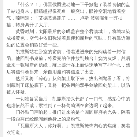
「什么？！」佛雷侯爵激动地一下子掀翻了装着食物的盘
子站起身来，眼睛瞪得像死鱼一般突出，眼神空洞地看着空
气，喃喃道：「艾德慕逃跑了……」卢斯·波顿嘴角一阵抽
搐，转身离开了大厅。
黄昏时刻，太阳最后的余晖盖在整个君临城上，将城墙染
成橘黄色，空气中依旧弥漫着粪便和腐烂的气味，只有靠近海
边的位置会稍微好受一些。
凯撒斯站在卧室的窗前，借着透进来的光阅读着一封信
函。他回到书桌前，将看完的信件放到烛台上烧为灰烬，然后
拿来一张崭新的信纸，蘸上墨汁在上面快速地写了些什么，然
后将信件卷起来，亲自用渡鸦将信送了出去。
然后又将「碎心」从剑架上取下来，拔出剑鞘看了看，将
剑藏到了床垫底下，又将一把备用的双手剑放回剑架上，以防
被人怀疑。
一切准备妥当后，凯撒斯抬头长舒了一口气，感觉心中的
焦虑依然不减，索性倒了一杯葡萄酒在窗边喝了起来。
门外敲门声响起，推门进来的是个圆圆胖胖的光头，隔着
一段距离已经能闻到他身上的脂粉气。
「瓦里斯大人，你好啊。」凯撒斯掩饰内心的焦虑，笑着
欢迎道。