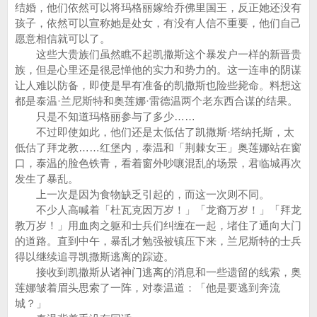
结婚，他们依然可以将玛格丽嫁给乔佛里国王，反正她还没有
孩子，依然可以宣称她是处女，有没有人信不重要，他们自己
愿意相信就可以了。
这些大贵族们虽然瞧不起凯撒斯这个暴发户一样的新晋贵
族，但是心里还是很忌惮他的实力和势力的。这一连串的阴谋
让人难以防备，即使是早有准备的凯撒斯也险些毙命。料想这
都是泰温·兰尼斯特和奥莲娜·雷德温两个老东西合谋的结果。
只是不知道玛格丽参与了多少……
不过即使如此，他们还是太低估了凯撒斯·塔纳托斯，太
低估了拜龙教……红堡内，泰温和「荆棘女王」奥莲娜站在窗
口，泰温的脸色铁青，看着窗外吵嚷混乱的场景，君临城再次
发生了暴乱。
上一次是因为食物缺乏引起的，而这一次则不同。
不少人高喊着「杜瓦克因万岁！」「龙裔万岁！」「拜龙
教万岁！」用血肉之躯和士兵们纠缠在一起，堵住了通向大门
的道路。直到中午，暴乱才勉强被镇压下来，兰尼斯特的士兵
得以继续追寻凯撒斯逃离的踪迹。
接收到凯撒斯从诸神门逃离的消息和一些遗留的线索，奥
莲娜皱着眉头思索了一阵，对泰温道：「他是要逃到奔流
城？」