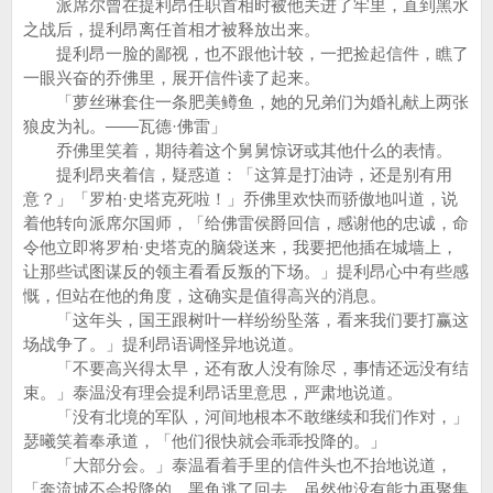
派席尔曾在提利昂任职首相时被他关进了牢里，直到黑水
之战后，提利昂离任首相才被释放出来。
提利昂一脸的鄙视，也不跟他计较，一把捡起信件，瞧了
一眼兴奋的乔佛里，展开信件读了起来。
「萝丝琳套住一条肥美鳟鱼，她的兄弟们为婚礼献上两张
狼皮为礼。——瓦德·佛雷」
乔佛里笑着，期待着这个舅舅惊讶或其他什么的表情。
提利昂夹着信，疑惑道：「这算是打油诗，还是别有用
意？」「罗柏·史塔克死啦！」乔佛里欢快而骄傲地叫道，说
着他转向派席尔国师，「给佛雷侯爵回信，感谢他的忠诚，命
令他立即将罗柏·史塔克的脑袋送来，我要把他插在城墙上，
让那些试图谋反的领主看看反叛的下场。」提利昂心中有些感
慨，但站在他的角度，这确实是值得高兴的消息。
「这年头，国王跟树叶一样纷纷坠落，看来我们要打赢这
场战争了。」提利昂语调怪异地说道。
「不要高兴得太早，还有敌人没有除尽，事情还远没有结
束。」泰温没有理会提利昂话里意思，严肃地说道。
「没有北境的军队，河间地根本不敢继续和我们作对，」
瑟曦笑着奉承道，「他们很快就会乖乖投降的。」
「大部分会。」泰温看着手里的信件头也不抬地说道，
「奔流城不会投降的，黑鱼逃了回去，虽然他没有能力再聚集