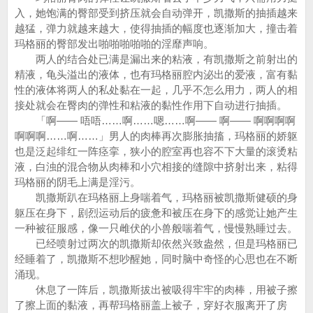
入，她饱满的臀部受到挤压就会自动弹开，凯撒斯的抽插越来
越猛，弹力就越来越大，使得抽插的幅度也逐渐加大，撞击着
玛格丽的臀部发出啪啪啪啪啪的淫靡声响。
两人的结合处已满是漏出来的粘液，有凯撒斯之前射出的
精液，龟头溢出的液体，也有玛格丽腔内泌出的爱液，富有黏
性的液体将两人的私处黏在一起，几乎不怎么用力，两人的相
接处就会在臀肉的弹性和粘液的黏性作用下自动进行抽插。
「啊—— 唔唔……啊……嗯……啊—— 啊—— 啊啊啊啊
啊啊啊……啊……」男人的肉棒再次膨胀抽搐，玛格丽的娇躯
也是泛起绯红一阵痉挛，狭小的腔室再也容不下大量的滚烫粘
液，白浊的混合物从肉棒和小穴相接的缝隙中挤射出来，粘得
玛格丽的阴毛上满是淫污。
凯撒斯趴在玛格丽上身喘着气，玛格丽被凯撒斯健硕的身
躯压在身下，剧烈运动后的疲惫和被压在身下的感觉让她产生
一种被征服感，像一只雌伏的小兽般喘着气，慢慢熟睡过去。
已经喷射过两次的凯撒斯却依然兴致盎然，但是玛格丽已
经睡着了，凯撒斯不想吵醒她，同时脑中奇怪的心思也在不断
涌现。
休息了一阵后，凯撒斯拔出被吸得牢牢的肉棒，用被子擦
了擦上面的黏液，再帮玛格丽盖上被子，穿好衣服离开了房