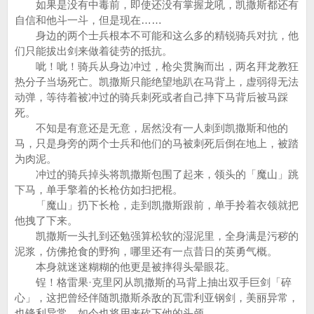
如果是没有中毒前，即使还没有掌握龙吼，凯撒斯都还有
自信和他斗一斗，但是现在……
身边的两个士兵根本不可能和这么多的精锐骑兵对抗，他
们只能拔出剑来做着徒劳的抵抗。
呲！呲！骑兵从身边冲过，枪尖贯胸而出，两名拜龙教狂
热分子当场死亡。凯撒斯只能绝望地趴在马背上，虚弱得无法
动弹，等待着被冲过的骑兵刺死或者自己摔下马背后被马踩
死。
不知是有意还是无意，居然没有一人刺到凯撒斯和他的
马，只是身旁的两个士兵和他们的马被刺死后倒在地上，被踏
为肉泥。
冲过的骑兵掉头将凯撒斯包围了起来，领头的「魔山」跳
下马，单手擎着的长枪仿如扫把棍。
「魔山」扔下长枪，走到凯撒斯跟前，单手拎着衣领就把
他拽了下来。
凯撒斯一头扎到还勉强算松软的湿泥里，全身满是污秽的
泥浆，仿佛抢食的野狗，哪里还有一点昔日的英勇气概。
本身就迷迷糊糊的他更是被摔得头晕眼花。
锃！格雷果·克里冈从凯撒斯的马背上抽出双手巨剑「碎
心」，这把曾经伴随凯撒斯杀敌的瓦雷利亚钢剑，美丽异常，
也锋利异常，如今也将用来砍下他的头颅。