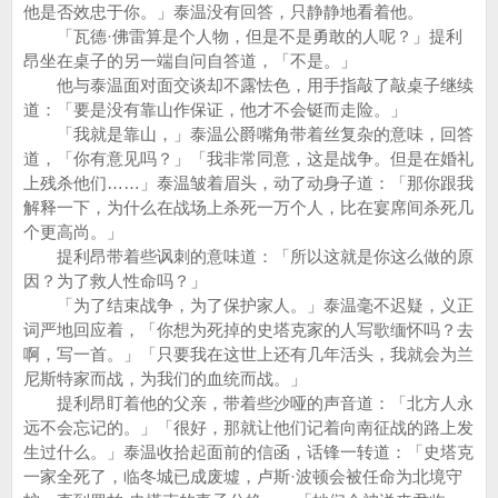
他是否效忠于你。」泰温没有回答，只静静地看着他。
「瓦德·佛雷算是个人物，但是不是勇敢的人呢？」提利
昂坐在桌子的另一端自问自答道，「不是。」
他与泰温面对面交谈却不露怯色，用手指敲了敲桌子继续
道：「要是没有靠山作保证，他才不会铤而走险。」
「我就是靠山，」泰温公爵嘴角带着丝复杂的意味，回答
道，「你有意见吗？」「我非常同意，这是战争。但是在婚礼
上残杀他们……」泰温皱着眉头，动了动身子道：「那你跟我
解释一下，为什么在战场上杀死一万个人，比在宴席间杀死几
个更高尚。」
提利昂带着些讽刺的意味道：「所以这就是你这么做的原
因？为了救人性命吗？」
「为了结束战争，为了保护家人。」泰温毫不迟疑，义正
词严地回应着，「你想为死掉的史塔克家的人写歌缅怀吗？去
啊，写一首。」「只要我在这世上还有几年活头，我就会为兰
尼斯特家而战，为我们的血统而战。」
提利昂盯着他的父亲，带着些沙哑的声音道：「北方人永
远不会忘记的。」「很好，那就让他们记着向南征战的路上发
生过什么。」泰温收拾起面前的信函，话锋一转道：「史塔克
一家全死了，临冬城已成废墟，卢斯·波顿会被任命为北境守