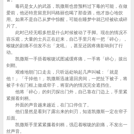
毒药是女人的武器，凯撒斯也曾预料过下毒的可能，在做
爱前，他还特意留意到玛格丽也喝了那壶酒，他才放心地饮
用。如果不是自己从梦中惊醒，可能在睡梦中就已经被砍成碎
片了。
此时已经无暇多想是什么时候被动了手脚。现在的情况不
容乐观，大量的士兵正在赶来，自己手里只有一把「碎心」，
喉咙的剧痛不但发不出「龙吼」，甚至还因疼痛影响到了行
动。
凯撒斯一手捂着喉咙试图减缓疼痛，一手将「碎心」拔出
剑鞘。
艰难地朝门口走去，只听远处响起几声叫喊：「就是
他！」「干掉他！」凯撒斯迅速退回房间，一把扯下被子，将
被子卡在门框上做成帘子，将室内的情况完全遮挡住。
他将「碎心」的剑刃探出门外，自己靠在门边上，手里紧
紧握着剑柄。
外面的声音越来越近，在门口停住了。
他们显然是看到了露出来的剑刃，知道凯撒斯一定在帘子
后面。
凯撒斯手里紧紧攥着剑柄，强忍着喉咙的剧痛，不发出一
丝声音。