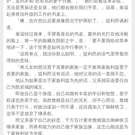
护，直到罗柏·史塔克的妻子分娩。」「她们会被送来君临，
无论是男孩还是女孩，他们都会握在我们手里。」说着，泰温
起身将信件放到工作的书桌上。
「噢，也许您以后要身兼西北守护两职了。」提利昂讽刺
道。
泰温转过身来，手撑着身后的书桌。窗外的光打在他冷毅
的脸上，将一半的脸藏在阴影之中，道：「要不要我给你简单
地讲一下，这个世界是如何运作行事的？」
「说简单点，我没你那么聪明。」提利昂的语气里带着些
埋怨的意味。
「将儿女的想法置于首要的家族一定不敌将家族利益置于
首要的家族。」提利昂没有说话，他对父亲的话一直很不忿。
他认为如果是出于家族利益为先的话，父亲就应该委任自
己为凯岩城的城主。
即使自己是个侏儒，自己却拥有丰富的学识和智慧，善于
权谋也热衷于此。虽然詹姆是自己的兄长，但平心而论，詹姆
只善于打斗，对政治谋划一窍不通，还自愿加入了御林铁卫，
这等于是放弃了继承权。
而父亲基于自己的好恶，千方百计要求詹姆退出御林铁卫
继承家族，而将有能力的自己抛于家族边缘，这怎么能说是为
了家族利益为先呢。