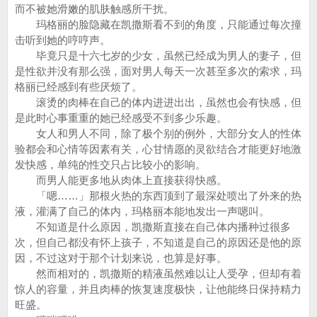
而不被她滑嫩的肌肤触感所干扰。
玛格丽的脸隐藏在凯撒斯看不到的角度，只能通过每次撞
击听到她的哼哼声。
毕竟只是十六七岁的少女，虽然已经成为男人的妻子，但
是性欲并没有那么强，面对男人每天一次甚至多次的索求，玛
格丽已经感到有些厌烦了。
滚烫的肉棒在自己的体内进进出出，虽然也会有快感，但
是此时心事重重的她已经感受不到多少乐趣。
女人和男人不同，除了极个别的例外，大部分女人的性体
验都会和心情等因素有关，心甘情愿的灵欲结合才能更好地激
发快感，单纯的性交只占比较小的影响。
而男人能更多地从肉体上直接获得快感。
「嗯……」那根火热的东西顶到了最深处喷出了外来的热
液，灌满了自己的体内，玛格丽本能地发出一声嗯叫。
不知道是什么原因，凯撒斯直接在自己体内播种过很多
次，但自己都没有怀上孩子，不知道是自己的原因还是他的原
因，不过这对于那个计划来说，也算是好事。
然而相对的，凯撒斯的精液虽然难以让人受孕，但却有着
惊人的容量，并且肉棒的恢复速度极快，让他能终日保持精力
旺盛。