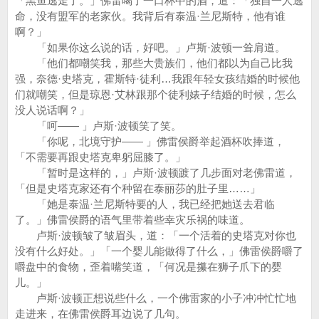
「黑鱼逃走了。」佛雷喝了一口杯中的酒，道：「独自一人逃
命，没有盟军的老家伙。我背后有泰温·兰尼斯特，他有谁
啊？」
「如果你这么说的话，好吧。」卢斯·波顿一耸肩道。
「他们都嘲笑我，那些大贵族们，他们都以为自己比我
强，奈德·史塔克，霍斯特·徒利…我跟年轻女孩结婚的时候他
们就嘲笑，但是琼恩·艾林跟那个徒利婊子结婚的时候，怎么
没人说话啊？」
「呵—— 」卢斯·波顿笑了笑。
「你呢，北境守护—— 」佛雷侯爵举起酒杯吹捧道，
「不需要再跟史塔克卑躬屈膝了。」
「暂时是这样的，」卢斯·波顿踱了几步面对老佛雷道，
「但是史塔克家还有个种留在泰丽莎的肚子里……」
「她是泰温·兰尼斯特要的人，我已经把她送去君临
了。」佛雷侯爵的语气里带着些幸灾乐祸的味道。
卢斯·波顿皱了皱眉头，道：「一个活着的史塔克对你也
没有什么好处。」「一个婴儿能做得了什么，」佛雷侯爵嚼了
嚼盘中的食物，歪着嘴笑道，「何况是攥在狮子爪下的婴
儿。」
卢斯·波顿正想说些什么，一个佛雷家的小子冲冲忙忙地
走进来，在佛雷侯爵耳边说了几句。