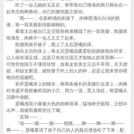
吃了一会儿她的玉足后，将带着自己唾液的两只脚合在一
起夹住肉棒撸动，自己的腰也随之挺动。
「呃—— 」在新鲜感的刺激下，肉棒喷涌出白浊的精
液，将一双美腿射得黏糊糊的。
看着太后被自己足交喷射精液糟蹋了的一双美腿，凯撒斯
很满意，肉棒不一会儿又立了起来。
凯撒斯掀开被子，爬上了太后瑟曦的床。
躺在太后的床上，将太后瑟曦温暖柔软的娇躯抱在怀里，
让人很有满足感，这是只有前任国王才能独占的享受啊——
可惜劳勃国王不懂得珍惜，放着金发美女王后不享用，天天嫖
娼，和妓女厮混，难怪妻子怀上别人的种，还是让我来替你喂
饱你的遗孀吧。
剥开瑟曦身上的睡衣，将两条修长的美腿扛在肩上，肉棒
对准盛开着娇嫩鲜花的小穴，用力一顶，贯入深处，将瑟曦从
沉睡中肏醒。
瑟曦感觉小腹被火热的肉棒填满，猛地睁开眼睛，正想叫
出声，就被凯撒斯捂住了嘴。
「是我—— 」
「唔—— 嗯—— 嗯—— 呃嗯……啊—— 啊—— 啊——
啊—— 」瑟曦看清了操干自己的人的脸后便放松了下来，配