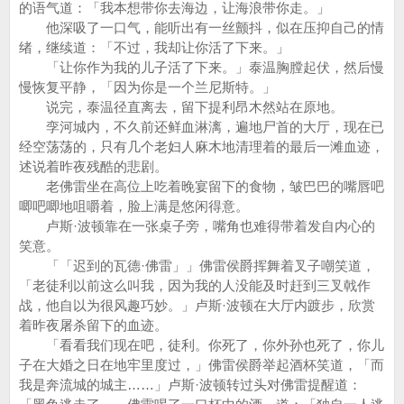
的语气道：「我本想带你去海边，让海浪带你走。」
他深吸了一口气，能听出有一丝颤抖，似在压抑自己的情
绪，继续道：「不过，我却让你活了下来。」
「让你作为我的儿子活了下来。」泰温胸膛起伏，然后慢
慢恢复平静，「因为你是一个兰尼斯特。」
说完，泰温径直离去，留下提利昂木然站在原地。
孪河城内，不久前还鲜血淋漓，遍地尸首的大厅，现在已
经空荡荡的，只有几个老妇人麻木地清理着的最后一滩血迹，
述说着昨夜残酷的悲剧。
老佛雷坐在高位上吃着晚宴留下的食物，皱巴巴的嘴唇吧
唧吧唧地咀嚼着，脸上满是悠闲得意。
卢斯·波顿靠在一张桌子旁，嘴角也难得带着发自内心的
笑意。
「「迟到的瓦德·佛雷」」佛雷侯爵挥舞着叉子嘲笑道，
「老徒利以前这么叫我，因为我的人没能及时赶到三叉戟作
战，他自以为很风趣巧妙。」卢斯·波顿在大厅内踱步，欣赏
着昨夜屠杀留下的血迹。
「看看我们现在吧，徒利。你死了，你外孙也死了，你儿
子在大婚之日在地牢里度过，」佛雷侯爵举起酒杯笑道，「而
我是奔流城的城主……」卢斯·波顿转过头对佛雷提醒道：