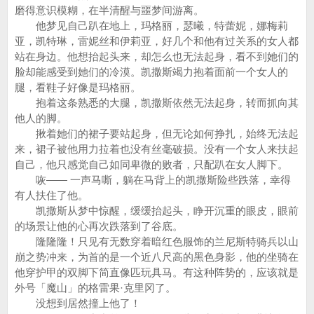
磨得意识模糊，在半清醒与噩梦间游离。
他梦见自己趴在地上，玛格丽，瑟曦，特蕾妮，娜梅莉
亚，凯特琳，雷妮丝和伊莉亚，好几个和他有过关系的女人都
站在身边。他想抬起头来，却怎么也无法起身，看不到她们的
脸却能感受到她们的冷漠。凯撒斯竭力抱着面前一个女人的
腿，看鞋子好像是玛格丽。
抱着这条熟悉的大腿，凯撒斯依然无法起身，转而抓向其
他人的脚。
揪着她们的裙子要站起身，但无论如何挣扎，始终无法起
来，裙子被他用力拉着也没有丝毫破损。没有一个女人来扶起
自己，他只感觉自己如同卑微的败者，只配趴在女人脚下。
咴—— 一声马嘶，躺在马背上的凯撒斯险些跌落，幸得
有人扶住了他。
凯撒斯从梦中惊醒，缓缓抬起头，睁开沉重的眼皮，眼前
的场景让他的心再次跌落到了谷底。
隆隆隆！只见有无数穿着暗红色服饰的兰尼斯特骑兵以山
崩之势冲来，为首的是一个近八尺高的黑色身影，他的坐骑在
他穿护甲的双脚下简直像匹玩具马。有这种阵势的，应该就是
外号「魔山」的格雷果·克里冈了。
没想到居然撞上他了！