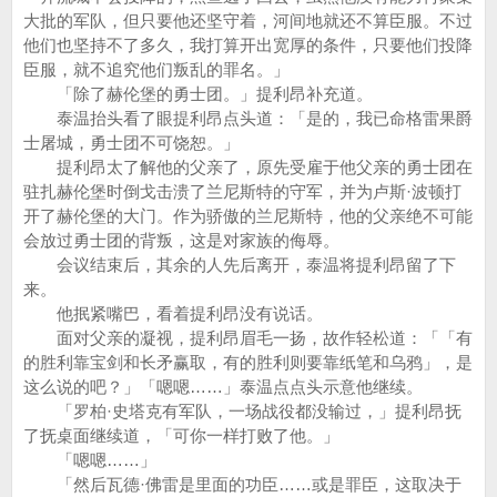
大批的军队，但只要他还坚守着，河间地就还不算臣服。不过
他们也坚持不了多久，我打算开出宽厚的条件，只要他们投降
臣服，就不追究他们叛乱的罪名。」
「除了赫伦堡的勇士团。」提利昂补充道。
泰温抬头看了眼提利昂点头道：「是的，我已命格雷果爵
士屠城，勇士团不可饶恕。」
提利昂太了解他的父亲了，原先受雇于他父亲的勇士团在
驻扎赫伦堡时倒戈击溃了兰尼斯特的守军，并为卢斯·波顿打
开了赫伦堡的大门。作为骄傲的兰尼斯特，他的父亲绝不可能
会放过勇士团的背叛，这是对家族的侮辱。
会议结束后，其余的人先后离开，泰温将提利昂留了下
来。
他抿紧嘴巴，看着提利昂没有说话。
面对父亲的凝视，提利昂眉毛一扬，故作轻松道：「「有
的胜利靠宝剑和长矛赢取，有的胜利则要靠纸笔和乌鸦」，是
这么说的吧？」「嗯嗯……」泰温点点头示意他继续。
「罗柏·史塔克有军队，一场战役都没输过，」提利昂抚
了抚桌面继续道，「可你一样打败了他。」
「嗯嗯……」
「然后瓦德·佛雷是里面的功臣……或是罪臣，这取决于