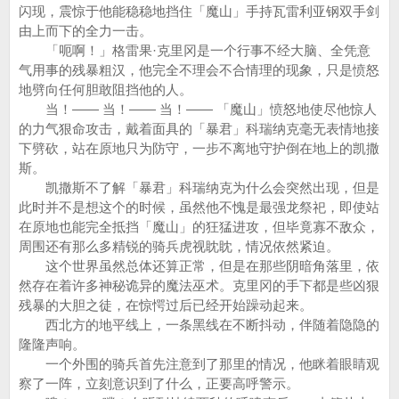
闪现，震惊于他能稳稳地挡住「魔山」手持瓦雷利亚钢双手剑
由上而下的全力一击。
「呃啊！」格雷果·克里冈是一个行事不经大脑、全凭意
气用事的残暴粗汉，他完全不理会不合情理的现象，只是愤怒
地劈向任何胆敢阻挡他的人。
当！—— 当！—— 当！—— 「魔山」愤怒地使尽他惊人
的力气狠命攻击，戴着面具的「暴君」科瑞纳克毫无表情地接
下劈砍，站在原地只为防守，一步不离地守护倒在地上的凯撒
斯。
凯撒斯不了解「暴君」科瑞纳克为什么会突然出现，但是
此时并不是想这个的时候，虽然他不愧是最强龙祭祀，即使站
在原地也能完全抵挡「魔山」的狂猛进攻，但毕竟寡不敌众，
周围还有那么多精锐的骑兵虎视眈眈，情况依然紧迫。
这个世界虽然总体还算正常，但是在那些阴暗角落里，依
然存在着许多神秘诡异的魔法巫术。克里冈的手下都是些凶狠
残暴的大胆之徒，在惊愕过后已经开始躁动起来。
西北方的地平线上，一条黑线在不断抖动，伴随着隐隐的
隆隆声响。
一个外围的骑兵首先注意到了那里的情况，他眯着眼睛观
察了一阵，立刻意识到了什么，正要高呼警示。