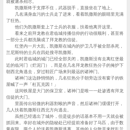
就被屠杀殆尽。
凯撒斯终于支撑不住，武器脱手，直接坐在了地上。
几名满身血污的士兵走了进来，看着凯撒斯的眼睛里充满
了狂热。
他们为凯撒斯套上了士兵的衣服，扶着他离开这里。
看来之前拜龙教在君临城传播信仰的行动很顺利，甚至将
一部分士兵都洗脑成了拜龙教的信徒。
红堡内一片大乱，凯撒斯在城内的护卫几乎被全部杀死，
兰尼斯特的士兵在四处搜寻凯撒斯。
此时君临城的城门已经全部关闭，凯撒斯没有去离红堡最
近的临河门（烂泥门），而是在几名拜龙教狂热分子的掩护下
朝西北角逃去，穿过鞋匠广场来到最远的诸神门。
诸神门这边静悄悄的，几名狂热分子朝旁边没有窗子的铁
屋喊了一声「杜瓦克因！」
这间铁屋是大门的保卫室，诸神门是唯一一处渗透有拜龙
信徒的大门。
里面传出轻微的利器割喉的声音，然后诸神门缓缓打开，
几人扶着凯撒斯往西北方向逃去。
虽然已经逃出了城外，但是徒步的话基本不用一天就会被
抓回来。幸好在城外的隐秘处已经提前准备好了马匹，由于数
量有限，两个人护送着凯撒斯逃离，其他的人分散开来扰乱兰