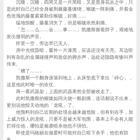
沉睡，沉睡，四周又是一片黑暗，又是置身花丛之中，只
是此时自己已经全身被荆棘藤蔓缠绕，喉咙一阵刺痛，开着金
色玫瑰的藤蔓紧紧勒住喉咙，好痛……
猛地惊醒，藤蔓消失了，但是喉咙依然刺痛。
「怎……么……会……事……」凯撒斯握着脖子，艰难地
发出微弱的声音。
怀里一空，旁边早已无人。
房中光线昏暗，窗外一片漆黑，应该还没有天亮。耳边听
到有杂乱的金属碰撞声和急促的脚步声，远处还隐隐有惨叫声
传来。
「糟了……」
凯撒斯一个翻身滚落到地上，从床垫底下拿出「碎心」，
这是他此时唯一的依仗。
再一看武器架，上面的武器果然全部被收走了。
此时凯撒斯的喉咙如同火烧一般剧痛，连话都说不出来，
更别说他惊天动地的「龙吼」了。
他预料到自己近期的处境会越来越危险，但有剑在手，加
上威力惊人的龙吼，只要不是被大军包围，基本上不会有人能
拦得住他，哪怕是偷袭暗杀他也不惧怕。
即使是玛格丽在做爱时可能对自己暗下杀手，他也有防
备。