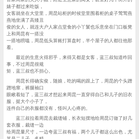
婊子都过来吃饭，
女客就坐在大堂里，周昆站柜的时候堂里围着柜的桌子莺莺燕
燕地坐满了高矮丑
俊的女人，就连大户人家点堂食的小丫鬟也乐意坐在门口板凳
上和周昆有一搭没
一搭地唠嗑，周昆低头算账打算盘时，半个屋子的人都往他那
看。
最近的生意火得邪乎，来得又都是女客，蓝三叔知道咋回
事，不过周昆很规
矩，蓝三叔也不担心。
周昆长得确实俊，随娘，吃的喝的跟上了，周昆的个头蹭
蹭地窜，裤腿袖口
眼瞅着短了，蓝三叔才想起来周昆一直穿得自己和儿子的旧衣
服，挺大个小子了，
连件自己的衣服都没有，怪叫人心疼的。
蓝三叔拉着周昆去裁缝铺，长衣短摆地给周昆订做了好几
套衣服，裁缝一边
给周昆量尺寸，一边夸蓝三叔有福，两个儿子都这么出色，尤
其是二儿子，多精