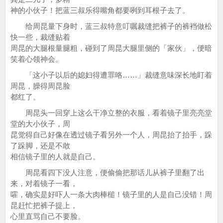
神的小伙子！把蓝三叔乐得嘴角都要咧到耳根子去了。
给周昆量下身时，蓝三叔特意叮嘱裁缝把裤子的裤裆做松
快一些，裁缝贴着
周昆的大腿根量腿粗，碰到了周昆大腿里侧的「家伙」，便暗
笑着心领神会。
「这小子以后的媳妇得遭罪咯……」裁缝意味深长地盯着
周昆，臊得周昆脸
都红了。
周昆头一回穿上这么干净立整的衣服，看着镜子里亮亮堂
堂的大小伙子，周
昆觉得自己好像在透过镜子看另外一个人，周昆抬了抬手，跺
了跺脚，还是不敢
相信镜子里的人就是自己。
周昆看四下没人注意，便偷偷把那话儿从裤子里翻了出
来，对着镜子一看，
嚯，确实是好吓人一条大肉棒槌！镜子里的人是自己没错！周
昆赶忙把裤子提上，
心里直骂自己不要脸。