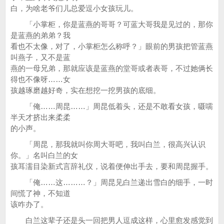
白，为啥老爷们儿总爱逗小女孩玩儿。
「小掌柜，你是蓝燕的哥哥？可蓝大哥我是见过的，那你
是蓝燕的弟弟？我
看也不太像，对了，小掌柜怎么称呼？」眼前的男孩把管蓝燕
叫燕子，又不是蓝
燕的一母兄弟，那就应该是蓝燕的堂哥或者表哥，不过她俩长
得也不像呀……女
孩越琢磨越好奇，实在想挖一挖男孩的底细。
「俺……周昆……」周昆低着头，还是不敢看女孩，嗫嚅
半天才挤出来柔柔
的小声。
「周昆，那我就叫你周大哥吧，我叫白兰，很高兴认识
你。」名叫白兰的女
孩耳濡目染新式言辞礼仪，说着便伸出手去，要和周昆握手。
「俺……这………？」周昆见白兰递出雪白的细手，一时
间慌了神，不知道
该咋办了。
白兰这辈子还是头一回把男人逗成这样，心里愈发感觉到