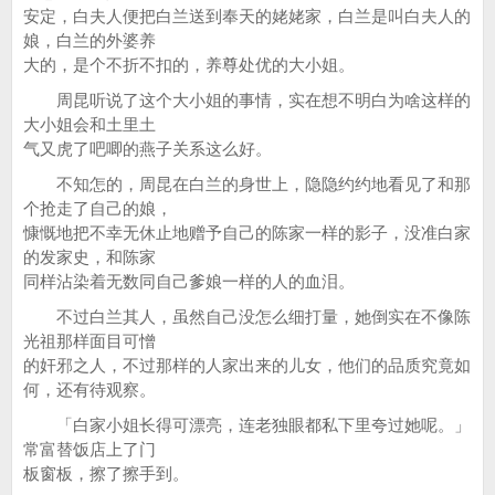
安定，白夫人便把白兰送到奉天的姥姥家，白兰是叫白夫人的
娘，白兰的外婆养
大的，是个不折不扣的，养尊处优的大小姐。
周昆听说了这个大小姐的事情，实在想不明白为啥这样的
大小姐会和土里土
气又虎了吧唧的燕子关系这么好。
不知怎的，周昆在白兰的身世上，隐隐约约地看见了和那
个抢走了自己的娘，
慷慨地把不幸无休止地赠予自己的陈家一样的影子，没准白家
的发家史，和陈家
同样沾染着无数同自己爹娘一样的人的血泪。
不过白兰其人，虽然自己没怎么细打量，她倒实在不像陈
光祖那样面目可憎
的奸邪之人，不过那样的人家出来的儿女，他们的品质究竟如
何，还有待观察。
「白家小姐长得可漂亮，连老独眼都私下里夸过她呢。」
常富替饭店上了门
板窗板，擦了擦手到。