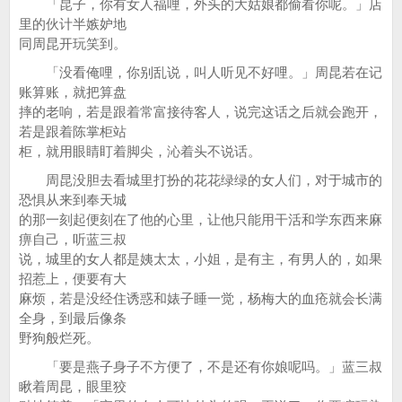
「昆子，你有女人福哩，外头的大姑娘都偷看你呢。」店
里的伙计半嫉妒地
同周昆开玩笑到。
「没看俺哩，你别乱说，叫人听见不好哩。」周昆若在记
账算账，就把算盘
摔的老响，若是跟着常富接待客人，说完这话之后就会跑开，
若是跟着陈掌柜站
柜，就用眼睛盯着脚尖，沁着头不说话。
周昆没胆去看城里打扮的花花绿绿的女人们，对于城市的
恐惧从来到奉天城
的那一刻起便刻在了他的心里，让他只能用干活和学东西来麻
痹自己，听蓝三叔
说，城里的女人都是姨太太，小姐，是有主，有男人的，如果
招惹上，便要有大
麻烦，若是没经住诱惑和婊子睡一觉，杨梅大的血疮就会长满
全身，到最后像条
野狗般烂死。
「要是燕子身子不方便了，不是还有你娘呢吗。」蓝三叔
瞅着周昆，眼里狡