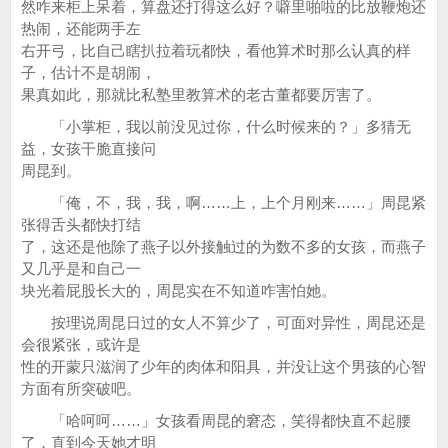
然咋来柜上呆着，算盘还打得这么好？噼里啪啦的比放鞭炮还
热闹，还能两手左
右开弓，比自己瞎扒拉着玩都快，看他算术时那么认真的样
子，估计不是胡闹，
果真如此，那就比私塾里教算术的老古董都要厉害了。
「小掌柜，我以前没见过你，什么时候来的？」多猜无
益，女孩干脆直接问
周昆到。
「俺，不，我，我，啊……上，上个月刚来……」周昆紧
张得舌头都快打结
了，这还是他除了燕子以外接触过的为数不多的女孩，而燕子
又几乎是和自己一
块光着屁股长大的，周昆实在不知道咋害怕她。
按理说周昆日过的女人不算少了，可面对异性，周昆还是
会很紧张，或许是
性的开蒙只滋润了少年的肉体和阳具，并没让这个男孩的心智
方面有所突破吧。
「哈呵呵……」女孩看周昆的窘态，笑得都快直不起腰
了，直到今天她才明