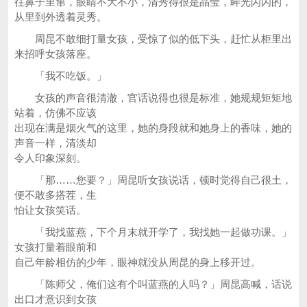
往鼻子里窜，眼睛不大不小，清秀得很是晶莹，眸光闪闪的，
从里到外透着灵秀。
周昆不敢细打量女孩，受惊了似的低下头，赶忙从柜里出
来招呼女孩落座。
「我不吃饭。」
女孩的声音很清澈，官话说得也很是标准，她规规矩矩地
站着，仿佛不应该
出现在满是烟火气的这里，她的身段就和她身上的香味，她的
声音一样，清淡却
令人印象深刻。
「那……您要？」周昆听女孩说话，顿时觉得自己很土，
便不敢多搭茬，生
怕让女孩笑话。
「我找蓝燕，下个月末就开学了，我找她一起做功课。」
女孩打量着眼前和
自己年龄相仿的少年，眼神就没从周昆的身上移开过。
「陈师父，俺们这有个叫蓝燕的人吗？」周昆高喊，话说
出口才意识到女孩