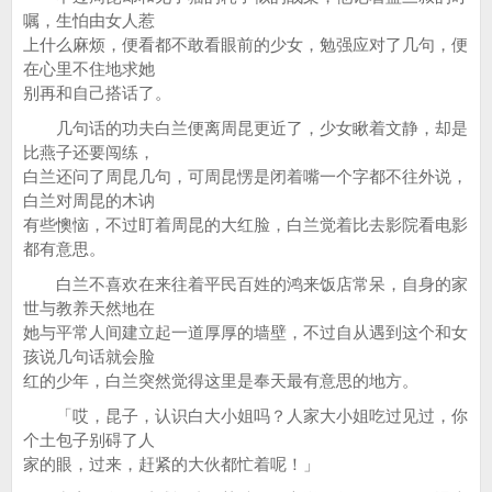
嘱，生怕由女人惹
上什么麻烦，便看都不敢看眼前的少女，勉强应对了几句，便
在心里不住地求她
别再和自己搭话了。
几句话的功夫白兰便离周昆更近了，少女瞅着文静，却是
比燕子还要闯练，
白兰还问了周昆几句，可周昆愣是闭着嘴一个字都不往外说，
白兰对周昆的木讷
有些懊恼，不过盯着周昆的大红脸，白兰觉着比去影院看电影
都有意思。
白兰不喜欢在来往着平民百姓的鸿来饭店常呆，自身的家
世与教养天然地在
她与平常人间建立起一道厚厚的墙壁，不过自从遇到这个和女
孩说几句话就会脸
红的少年，白兰突然觉得这里是奉天最有意思的地方。
「哎，昆子，认识白大小姐吗？人家大小姐吃过见过，你
个土包子别碍了人
家的眼，过来，赶紧的大伙都忙着呢！」