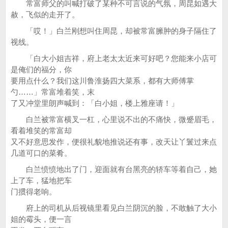
常富师父的叫喊打破了某种不可言说的气氛，周昆如遇大
赦，飞似的走开了。
「哎！」白兰刚想叫住周昆，却被常富臃肿的身子隔住了
视线。
「白大小姐吉祥，府上老太太近来可好吧？您能来小店可
是俺们的福分，你
要用点什么？我们这川鲁淮扬四大菜系，都有大师傅掌
勺……」常富堆着笑，末
了又冲堂里朗声喊到：「白小姐，楼上雅座请！」
白兰被常富横叉一杠，心里说不出的不痛快，微蹙眉毛，
看着堆笑的常富却
又不好意思发作，便很礼貌地推说还有事，改天让丫鬟过来点
几道可口的菜肴。
白兰愤愤地出了门，迎面就有台黑亮的轿车等着自己，她
上了车，猛地把车
门掼得老响。
府上的司机从后视镜里看见白兰阴沉的脸，不敢触了大小
姐的霉头，便一言