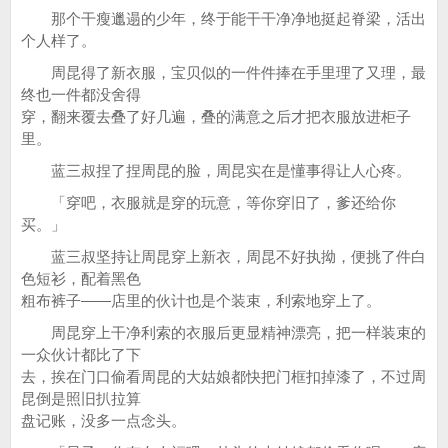
那个干瘦邋遢的少年，终于能干干净净地挺起脊梁，活出
个人样了。
周昆得了新衣服，宝贝似的一件件捧在手里理了又理，最
终也一件都没舍得
穿，翻来覆去叠了好几遍，叠的满意之后才把衣服放进柜子
里。
蓝三叔捏了捏周昆的脸，周昆实在是懂事得让人心疼。
「穿吧，衣服就是穿的玩意，等你穿旧了，爹还给你
买。」
蓝三叔坚持让周昆穿上新衣，周昆不好执拗，便挑了件白
色短衫，配着黑色
粗布裤子——店里的伙计也是个装束，利索地穿上了。
周昆穿上干净利索的衣服后更显精神漂亮，把一样装束的
一众伙计都比了下
去，挨在门口偷看周昆的大姑娘都快把门框扣掉漆了，不过周
昆倒是照旧扒拉算
盘记账，没多一点念头。