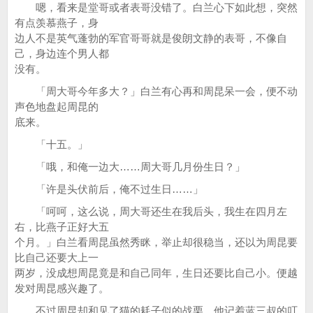
嗯，看来是堂哥或者表哥没错了。白兰心下如此想，突然
有点羡慕燕子，身
边人不是英气蓬勃的军官哥哥就是俊朗文静的表哥，不像自
己，身边连个男人都
没有。
「周大哥今年多大？」白兰有心再和周昆呆一会，便不动
声色地盘起周昆的
底来。
「十五。」
「哦，和俺一边大……周大哥几月份生日？」
「许是头伏前后，俺不过生日……」
「呵呵，这么说，周大哥还生在我后头，我生在四月左
右，比燕子正好大五
个月。」白兰看周昆虽然秀眯，举止却很稳当，还以为周昆要
比自己还要大上一
两岁，没成想周昆竟是和自己同年，生日还要比自己小。便越
发对周昆感兴趣了。
不过周昆却和见了猫的耗子似的战栗，他记着蓝三叔的叮