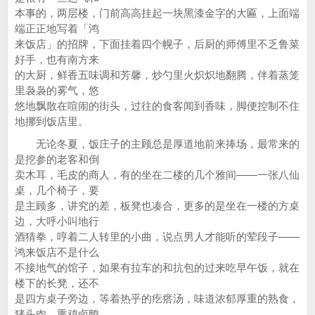
本事的，两层楼，门前高高挂起一块黑漆金字的大匾，上面端
端正正地写着「鸿
来饭店」的招牌，下面挂着四个幌子，后厨的师傅里不乏鲁菜
好手，也有南方来
的大厨，鲜香五味调和芳馨，炒勺里火炽炽地翻腾，伴着蒸笼
里袅袅的雾气，悠
悠地飘散在喧闹的街头，过往的食客闻到香味，脚便控制不住
地挪到饭店里。
无论冬夏，饭庄子的主顾总是厚道地前来捧场，最常来的
是挖参的老客和倒
卖木耳，毛皮的商人，有的坐在二楼的几个雅间——一张八仙
桌，几个椅子，要
是主顾多，讲究的差，板凳也凑合，更多的是坐在一楼的方桌
边，大呼小叫地行
酒猜拳，哼着二人转里的小曲，说点男人才能听的荤段子——
鸿来饭店不是什么
不接地气的馆子，如果有拉车的和抗包的过来吃早午饭，就在
楼下的长凳，还不
是四方桌子旁边，等着热乎的疙瘩汤，味道浓郁厚重的熟食，
猪头肉，熏鸡卤鸭，