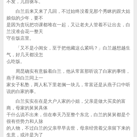
不发，兀自驱车。
白兰后来又来了几回，不过始终没看见那个秀眯的跟大姑
娘似的少年，要不
是因为贪玩把功课都堆在一起，又让老夫人管着不让出去，白
兰没准会花一整天
守在饭店里。
「又不是小闺女，至于把他藏这么紧吗？」白兰越想越生
气，好几天都没怎
么吃饭。
周昆确实有意躲着白兰，他从常富那听说了白家的事情，
燕子和白兰同上一
家女子私塾，两人私下里老搁一块儿，常富还是从燕子口中听
说的白家的事。
白兰实实在在是大户人家的小姐，父亲是做大买卖的富
商，母家的舅舅具体
干什么说不出来，但在奉天乃至整个东北，白兰的舅舅都是个
很有些势力和人脉
的人物，不过白兰的父亲早早去世，母亲经营着父亲留下来的
生意，或许是为了