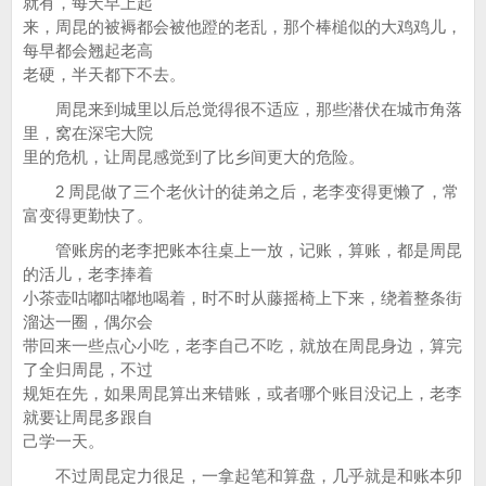
就有，每天早上起
来，周昆的被褥都会被他蹬的老乱，那个棒槌似的大鸡鸡儿，
每早都会翘起老高
老硬，半天都下不去。
周昆来到城里以后总觉得很不适应，那些潜伏在城市角落
里，窝在深宅大院
里的危机，让周昆感觉到了比乡间更大的危险。
2 周昆做了三个老伙计的徒弟之后，老李变得更懒了，常
富变得更勤快了。
管账房的老李把账本往桌上一放，记账，算账，都是周昆
的活儿，老李捧着
小茶壶咕嘟咕嘟地喝着，时不时从藤摇椅上下来，绕着整条街
溜达一圈，偶尔会
带回来一些点心小吃，老李自己不吃，就放在周昆身边，算完
了全归周昆，不过
规矩在先，如果周昆算出来错账，或者哪个账目没记上，老李
就要让周昆多跟自
己学一天。
不过周昆定力很足，一拿起笔和算盘，几乎就是和账本卯