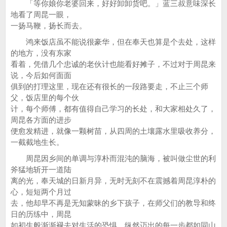
「等你娘你老婆回来，好好卸卸货吧。」蓝三叔意味深长
地看了周昆一眼，
一扬马鞭，扬长而去。
鸿来饭店虽不能说很豪华，但在奉天也算是个去处，这样
的地方，没有东家
看着，凭借几个忠诚的老伙计也能看好摊子，不过对于周昆来
说，今后如何面面
俱到的打理这里，现在还有很长的一段路要走，不止三个师
父，饭店里的每个伙
计，每个师傅，都有值得自己学习的长处，和大家相处久了，
周昆各方面的进步
便愈发精进，就像一颗树苗，从四周的土壤露水里吸收养分，
一截截地生长。
周昆因乡间的单调与淳朴而混沌的脑海，被叫做尘世的利
斧猛地斩开一道陆
离的光，奉天城的日新月异，无时无刻不在震撼着周昆淳朴的
心，短短两个月过
去，他却早不再是无知蒙昧的乡下孩子，在师父们的教导和终
日的历练中，周昆
如初生般渐渐褪去对生活的恐惧，纵然迈出的每一步都如同山