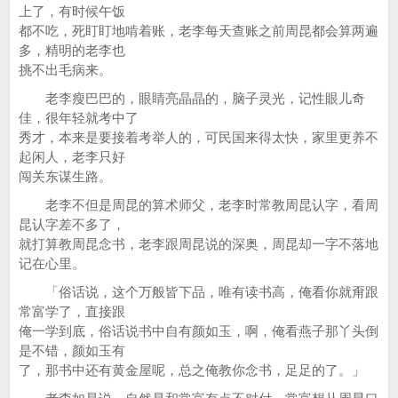
上了，有时候午饭
都不吃，死盯盯地啃着账，老李每天查账之前周昆都会算两遍
多，精明的老李也
挑不出毛病来。
老李瘦巴巴的，眼睛亮晶晶的，脑子灵光，记性眼儿奇
佳，很年轻就考中了
秀才，本来是要接着考举人的，可民国来得太快，家里更养不
起闲人，老李只好
闯关东谋生路。
老李不但是周昆的算术师父，老李时常教周昆认字，看周
昆认字差不多了，
就打算教周昆念书，老李跟周昆说的深奥，周昆却一字不落地
记在心里。
「俗话说，这个万般皆下品，唯有读书高，俺看你就甭跟
常富学了，直接跟
俺一学到底，俗话说书中自有颜如玉，啊，俺看燕子那丫头倒
是不错，颜如玉有
了，那书中还有黄金屋呢，总之俺教你念书，足足的了。」