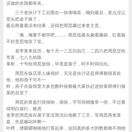
店做的全国都有名。
三个老伙计下工后围在一块堆喝茶，喝到最后，差点没让
堂头把桌子掀了，
最后商量着没有结果，还得把周昆薅过来拿主意。
「俺，俺要不都学吧……」周昆低着头挠着脑袋，红着脸
不好意思地笑了笑。
老李拿来挂历，每个月一三五归自己，二四六把周昆交给
常富，七八九给陈
掌柜，十号给周昆放假，毕竟是孩子，时不时得玩玩。
周昆在饭店里人缘很好，无论是伙计还是师傅都很喜欢
他，他和燕子可不一
样，燕子在饭馆里大多也数时候都被大家伙赶进炒菜师傅们做
菜的后堂了。
周昆的算盘打得很响，很快，字写得稍微草一些，不过看
得明白就行，账房
老李把周昆按在屋子里没黑没白地教了三天，等周昆再拿算
盘，先是嘁叱咔嚓一
卟楞，便噼噼啪啪地打算起来，这回真的多大的数都难不倒他