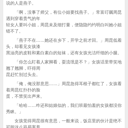
说的人是燕子。
「啊，没事了师父，有位小姐要找燕子。」常富叮嘱周昆
遇到穿着贵气的年
轻女人要叫小姐，周昆未及细打量，便隐隐约约明白叫她小姐
错不了。
「燕子不在……她还在乡下，开学之前才回。」周昆低着
头，却看见女孩漆
黑油亮的皮鞋和素白素白的短袜，还有女孩光洁纤细的小腿。
「你怎么盯着人家脚看，耍流氓是不？」女孩话里带笑地
翘了翘脚，吓得周
昆赶忙别过头去。
「俺，俺没那意思……」周昆急得耳根子都红了，女孩看
着周昆红扑扑的脸
蛋，不禁笑出声来。
「哈哈……咋还和姑娘似的，我们班最怕羞的女孩都没你
秀眯。」
女孩觉得周昆很有意思，一般来说，饭店里的伙计是绝不
可能这么容易害羞