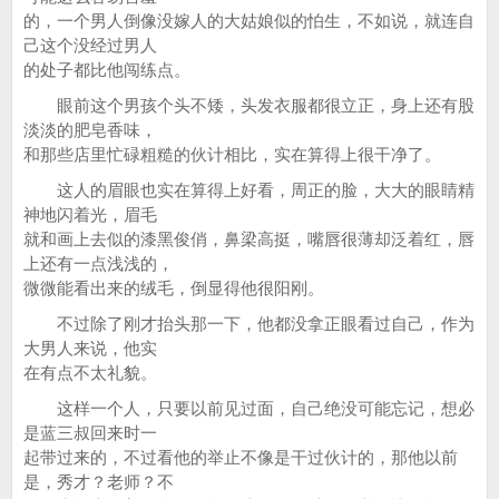
的，一个男人倒像没嫁人的大姑娘似的怕生，不如说，就连自
己这个没经过男人
的处子都比他闯练点。
眼前这个男孩个头不矮，头发衣服都很立正，身上还有股
淡淡的肥皂香味，
和那些店里忙碌粗糙的伙计相比，实在算得上很干净了。
这人的眉眼也实在算得上好看，周正的脸，大大的眼睛精
神地闪着光，眉毛
就和画上去似的漆黑俊俏，鼻梁高挺，嘴唇很薄却泛着红，唇
上还有一点浅浅的，
微微能看出来的绒毛，倒显得他很阳刚。
不过除了刚才抬头那一下，他都没拿正眼看过自己，作为
大男人来说，他实
在有点不太礼貌。
这样一个人，只要以前见过面，自己绝没可能忘记，想必
是蓝三叔回来时一
起带过来的，不过看他的举止不像是干过伙计的，那他以前
是，秀才？老师？不