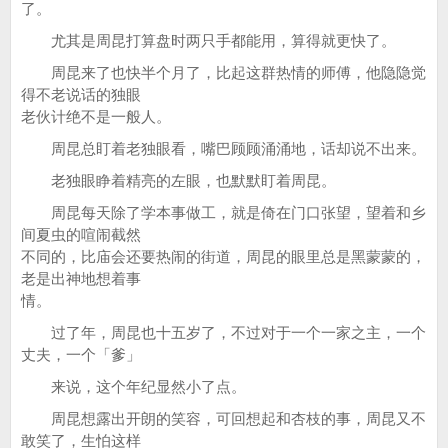
了。
尤其是周昆打算盘时两只手都能用，算得就更快了。
周昆来了也快半个月了，比起这群热情的师傅，他隐隐觉
得不老说话的独眼
老伙计绝不是一般人。
周昆总盯着老独眼看，嘴巴顾顾涌涌地，话却说不出来。
老独眼睁着精亮的左眼，也默默盯着周昆。
周昆每天除了学本事做工，就是倚在门口张望，望着和乡
间夏虫的喧闹截然
不同的，比庙会还要热闹的街道，周昆的眼里总是黑蒙蒙的，
老是出神地想着事
情。
过了年，周昆也十五岁了，不过对于一个一家之主，一个
丈夫，一个「爹」
来说，这个年纪显然小了点。
周昆想露出开朗的笑容，可回想起和杏枝的事，周昆又不
敢笑了，生怕这样