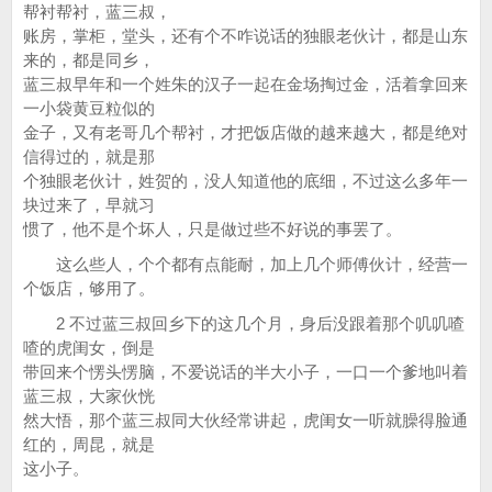
帮衬帮衬，蓝三叔，
账房，掌柜，堂头，还有个不咋说话的独眼老伙计，都是山东
来的，都是同乡，
蓝三叔早年和一个姓朱的汉子一起在金场掏过金，活着拿回来
一小袋黄豆粒似的
金子，又有老哥几个帮衬，才把饭店做的越来越大，都是绝对
信得过的，就是那
个独眼老伙计，姓贺的，没人知道他的底细，不过这么多年一
块过来了，早就习
惯了，他不是个坏人，只是做过些不好说的事罢了。
这么些人，个个都有点能耐，加上几个师傅伙计，经营一
个饭店，够用了。
2 不过蓝三叔回乡下的这几个月，身后没跟着那个叽叽喳
喳的虎闺女，倒是
带回来个愣头愣脑，不爱说话的半大小子，一口一个爹地叫着
蓝三叔，大家伙恍
然大悟，那个蓝三叔同大伙经常讲起，虎闺女一听就臊得脸通
红的，周昆，就是
这小子。