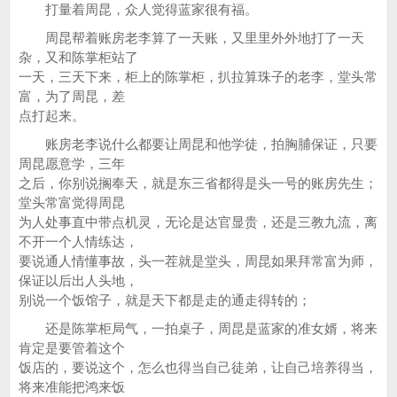
打量着周昆，众人觉得蓝家很有福。
周昆帮着账房老李算了一天账，又里里外外地打了一天
杂，又和陈掌柜站了
一天，三天下来，柜上的陈掌柜，扒拉算珠子的老李，堂头常
富，为了周昆，差
点打起来。
账房老李说什么都要让周昆和他学徒，拍胸脯保证，只要
周昆愿意学，三年
之后，你别说搁奉天，就是东三省都得是头一号的账房先生；
堂头常富觉得周昆
为人处事直中带点机灵，无论是达官显贵，还是三教九流，离
不开一个人情练达，
要说通人情懂事故，头一茬就是堂头，周昆如果拜常富为师，
保证以后出人头地，
别说一个饭馆子，就是天下都是走的通走得转的；
还是陈掌柜局气，一拍桌子，周昆是蓝家的准女婿，将来
肯定是要管着这个
饭店的，要说这个，怎么也得当自己徒弟，让自己培养得当，
将来准能把鸿来饭