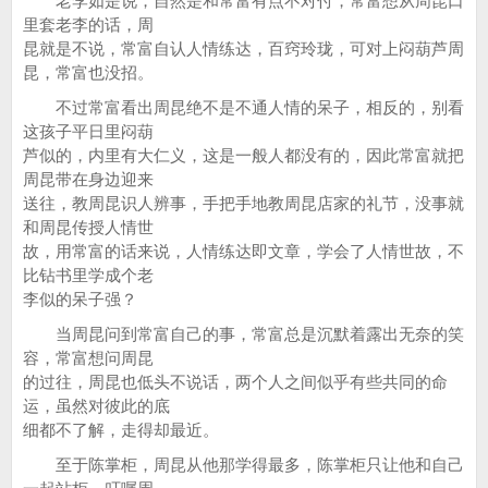
老李如是说，自然是和常富有点不对付，常富想从周昆口
里套老李的话，周
昆就是不说，常富自认人情练达，百窍玲珑，可对上闷葫芦周
昆，常富也没招。
不过常富看出周昆绝不是不通人情的呆子，相反的，别看
这孩子平日里闷葫
芦似的，内里有大仁义，这是一般人都没有的，因此常富就把
周昆带在身边迎来
送往，教周昆识人辨事，手把手地教周昆店家的礼节，没事就
和周昆传授人情世
故，用常富的话来说，人情练达即文章，学会了人情世故，不
比钻书里学成个老
李似的呆子强？
当周昆问到常富自己的事，常富总是沉默着露出无奈的笑
容，常富想问周昆
的过往，周昆也低头不说话，两个人之间似乎有些共同的命
运，虽然对彼此的底
细都不了解，走得却最近。
至于陈掌柜，周昆从他那学得最多，陈掌柜只让他和自己