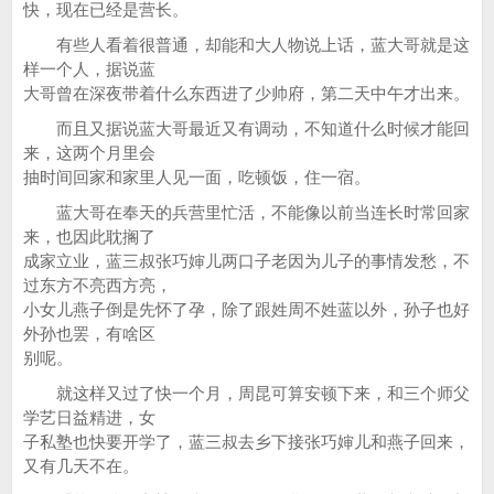
快，现在已经是营长。
有些人看着很普通，却能和大人物说上话，蓝大哥就是这
样一个人，据说蓝
大哥曾在深夜带着什么东西进了少帅府，第二天中午才出来。
而且又据说蓝大哥最近又有调动，不知道什么时候才能回
来，这两个月里会
抽时间回家和家里人见一面，吃顿饭，住一宿。
蓝大哥在奉天的兵营里忙活，不能像以前当连长时常回家
来，也因此耽搁了
成家立业，蓝三叔张巧婶儿两口子老因为儿子的事情发愁，不
过东方不亮西方亮，
小女儿燕子倒是先怀了孕，除了跟姓周不姓蓝以外，孙子也好
外孙也罢，有啥区
别呢。
就这样又过了快一个月，周昆可算安顿下来，和三个师父
学艺日益精进，女
子私塾也快要开学了，蓝三叔去乡下接张巧婶儿和燕子回来，
又有几天不在。