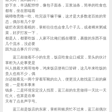
炒下水，羊汤配饽饽，像包子面条，豆浆油条，简单的吃食也
都有，坐在那端着
碗啼噜秃噜一吃，吃完该干嘛干嘛，这才是大多数老百姓的常
态，偶尔有几个穿
破烂衣裳拄着棍的，掌柜往往也会拿几个子儿，或者稀米粥咸
菜，好歹打发一下，
都是人，都要吃饭，人家不比俺们贱在哪里，裹腹的东西不值
几个流水，没必要
因为这点事斤斤计较。
蓝三叔做着不小的生意，饭店吃食众口咸宜，里头的伙计
掌柜为人处事更是
叫人挑着大拇哥地夸，鸿来饭店便有口皆碑，这几年来吃饭的
贵人也有不少，偶
尔还能看见一两个穿着军靴的出入，便更没人敢找蓝三叔的麻
烦，一是有本事来
钱多，二是环境安定没人找茬，蓝三叔的生意做得一天比一天
红火，也算是在奉
天有了点名声字号。
蓝三叔是饭店的东家，掌柜和账房忙不过来，蓝三叔偶尔