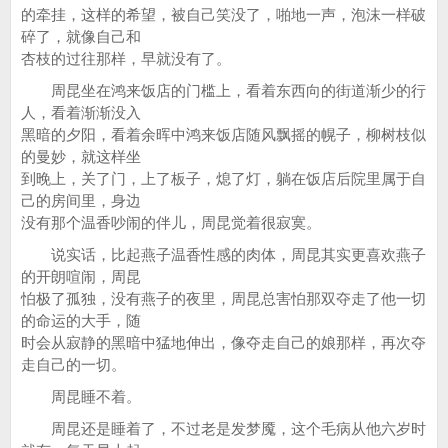
的牵挂，这样的希望，被自己笑没了，啪地一声，泡沫一样破
碎了，就像自己和
杏枝的过往那样，早就没有了。
周昆坐在鸿来饭店的门槛上，看着东西向的街道渐少的行
人，看着渐渐没入
黑暗的夕阳，看着余晖中鸿来饭店随风飘摇的幌子，柳树枝似
的曼妙，就这样坐
到晚上，关了门，上了板子，熄了灯，躺在饭店后院里属于自
己的房间里，身边
没有那个温香吵闹的伴儿，周昆觉着很寂寞。
说实话，比起燕子温香性感的肉体，周昆其实更喜欢燕子
的开朗喧闹，周昆
怕极了孤独，没有燕子的夜里，周昆总害怕那双夺走了他一切
的命运的大手，随
时会从寂静的黑暗中猛地伸出，像夺走自己的娘那样，再次夺
走自己的一切。
周昆睡不着。
周昆还是睡着了，不过老是发梦魇，这个毛病从他六岁时