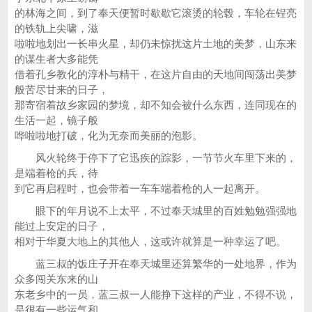
的林海之间，到了奉天便暂时歇歇它滚烫的轮毂，车轮在锃亮
的铁轨上尖啸，滋
啦啦地划出一长串火星，却仍未惊扰这片土地的美梦，山东来
的谋生者大多能凭
借着孔乡教化的淳朴与精干，在这片自由的天地间闯荡出美梦
般苦尽甘来的日子，
那寄宿着故乡家园的梦境，却不知会被什么东西，连同现在的
生活一起，镜子般
哗啦啦地打破，化为无奈而美丽的泡影。
风火轮终于停下了它迅疾的踪影，一节节火车里下来的，
是端着枪的兵，待
到它再启程时，也会带着一车车端着枪的人一起离开。
眼下的年月说不上太平，不过奉天城里的百姓勉勉强强地
能过上安定的日子，
相对于华夏大地上的其他人，这或许就算是一种幸运了吧。
蓝三叔的饭庄子开在奉天城里还算繁华的一处地界，作为
众多闯关东来的山
东老乡中的一员，蓝三叔一人能挣下这样的产业，不得不说，
是很有一些运气和