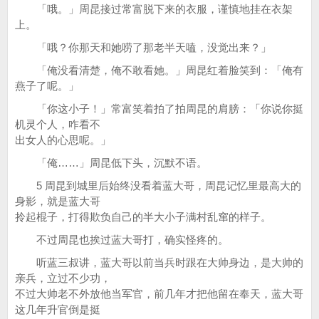
「哦。」周昆接过常富脱下来的衣服，谨慎地挂在衣架
上。
「哦？你那天和她唠了那老半天嗑，没觉出来？」
「俺没看清楚，俺不敢看她。」周昆红着脸笑到：「俺有
燕子了呢。」
「你这小子！」常富笑着拍了拍周昆的肩膀：「你说你挺
机灵个人，咋看不
出女人的心思呢。」
「俺……」周昆低下头，沉默不语。
5 周昆到城里后始终没看着蓝大哥，周昆记忆里最高大的
身影，就是蓝大哥
拎起棍子，打得欺负自己的半大小子满村乱窜的样子。
不过周昆也挨过蓝大哥打，确实怪疼的。
听蓝三叔讲，蓝大哥以前当兵时跟在大帅身边，是大帅的
亲兵，立过不少功，
不过大帅老不外放他当军官，前几年才把他留在奉天，蓝大哥
这几年升官倒是挺