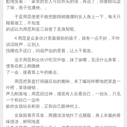
黠地笑着：「家里的女人可比外头的强，再说了，你要瞎玩染
了病，燕子也遭殃。」
于是周昆便更不敢把眼睛稍微挪到女人身上一下，每天只
顾着做工，不知道
的还以为周昆和蓝三叔签了卖身契呢。
4 周昆是众多伙计里最规矩的孩子，就有一点不好，不咋
说话吱声，让别人
找嘴也不还口，闷葫芦似的受着，让人干着急。
这天周昆和众伙计吃完中饭，抹了抹嘴，见没什么来客，
便靠在柜上稍微眯
了一会，接着算上午的账去。
周昆把算盘打得蹦豆似的脆响，末了嘁叱咔嚓地把算盘一
卟楞，算珠碰错，
声儿刚落地，周昆回过神，感觉有人在看自己，一抬头，只见
一个和自己一边年
龄的女孩站在柜前，正和自己眼神对上。
女孩留着齐耳发，两腮淡淡地扑了点胭脂，身上衣服的香
味很淡，鲜明地直