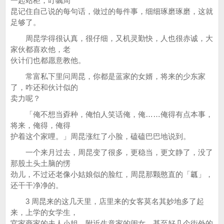
一起站柜，叮嘱周
昆记住自己说的每句话，做过的每件事，细细琢磨琢磨，这就
足够了。
周昆学得很认真，很仔细，又机灵勤快，人也很赤诚，大
家伙都喜欢他，老
伙计们也都愿意教他。
常富私下里问周昆，你都是蓝家的女婿，将来的少东家
了，咋还和伙计似的
卖力呢？
「俺不想当孬种，俺怕人笑话俺，俺……俺得有点本事，
将来，俺得，俺得
护着这个家哩。」周昆涨红了小脸，磕磕巴巴地说到。
一个来月过去，周昆变了很多，更稳当，更文静了，没了
那股土头土脑的愣
劲儿，不过还老像小姑娘似的脸红，周昆那颗憨直的「瓤」，
还干干净净的。
3 周昆来的这几天里，店里来的女客莫名其妙地多了起
来，上学的女学生，
官家商家的夫人小姐，附近生意家的闺女，甚至好几个街外的