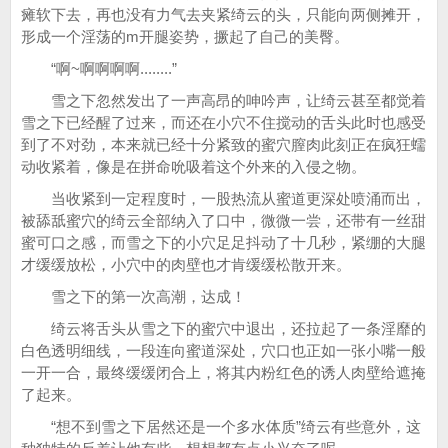
瘫软下去，再也没有力气去夹紧绮云的头，只能向两侧摊开，
形成一个淫荡的m开腿姿势，撅起了自己的美臀。
“啊~啊啊啊啊........”
雪之下忽然发出了一声高昂的呻吟声，让绮云甚至都觉着
雪之下已经醒了过来，而还在小穴不住搅动的舌头此时也感受
到了不对劲，本来就已经十分紧致的蜜穴膣肉此刻正在疯狂蠕
动收紧着，像是在拼命吮吸着这个外来的入侵之物。
当收紧到一定程度时，一股热流从蜜道更深处喷涌而出，
被舔舐蜜穴的绮云全部纳入了口中，微微一尝，还带有一丝甜
蜜可口之感，而雪之下的小穴足足抖动了十几秒，紧绷的大腿
才缓缓放松，小穴中的肉壁也才肯缓缓松散开来。
雪之下的第一次高潮，达成！
绮云将舌头从雪之下的蜜穴中退出，还拉起了一条淫靡的
白色透明细线，一段连向蜜道深处，穴口也正如一张小嘴一般
一开一合，最终缓缓闭合上，将其内粉红色的诱人肉壁给遮掩
了起来。
“想不到雪之下居然还是一个多水体质”绮云有些意外，这