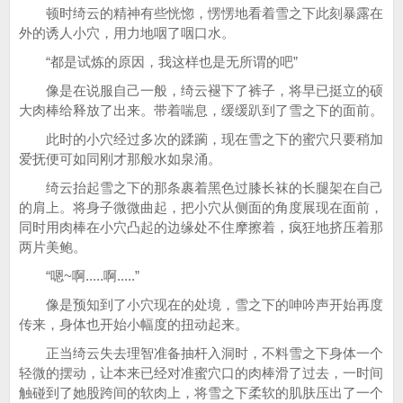
顿时绮云的精神有些恍惚，愣愣地看着雪之下此刻暴露在
外的诱人小穴，用力地咽了咽口水。
“都是试炼的原因，我这样也是无所谓的吧”
像是在说服自己一般，绮云褪下了裤子，将早已挺立的硕
大肉棒给释放了出来。带着喘息，缓缓趴到了雪之下的面前。
此时的小穴经过多次的蹂躏，现在雪之下的蜜穴只要稍加
爱抚便可如同刚才那般水如泉涌。
绮云抬起雪之下的那条裹着黑色过膝长袜的长腿架在自己
的肩上。将身子微微曲起，把小穴从侧面的角度展现在面前，
同时用肉棒在小穴凸起的边缘处不住摩擦着，疯狂地挤压着那
两片美鲍。
“嗯~啊.....啊.....”
像是预知到了小穴现在的处境，雪之下的呻吟声开始再度
传来，身体也开始小幅度的扭动起来。
正当绮云失去理智准备抽杆入洞时，不料雪之下身体一个
轻微的摆动，让本来已经对准蜜穴口的肉棒滑了过去，一时间
触碰到了她股跨间的软肉上，将雪之下柔软的肌肤压出了一个