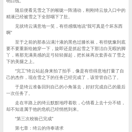
明白线。
随后便看见雪之下的喉咙一阵涌动，刚刚绮云放入口中的
精液已经被雪之下全部咽下了肚。
见状绮云满意地一笑，有些感慨地说“我可真是个坏东西
啊”
至于之前的那条沾满汁液的黑色过膝长袜，有些犹豫到底
要不要重新给她穿一下，旋即还是抓起雪之下那洁白无暇的脚
丫，将那充满美感的足弓轻轻握起，把长袜再次套弄在了雪之
下的美腿之上。
“完工”绮云站起身来拍了拍手，像是有些得意地打量了自
己的杰作，现在雪之下的任务已经完成了，该管管自己了。
于是绮云准备回到自己的小角落去，好好完成自己的最后
一次任务了。
走在半路上的绮云默默地哼着歌，心情看上去十分不错，
却不知道属于他的危机已经悄然到来。
“第三次校验已完成”
第七章：绮云的侍奉请求