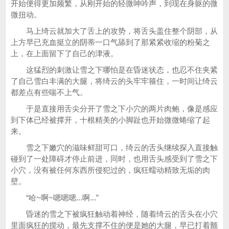
开始便得更加频繁，从刚开始的轻微呻吟声，到现在身躯的微
微扭动。
马上绮云就加大了舌上的攻势，将舌头盖住整个阴部，从
上方早已充血挺立的阴蒂一口气舔到了那紧紧收缩的粉菊之
上，在上面留下了自己的津液。
这猛烈的刺激让雪之下哪怕是在昏迷状态，也忍不住夹紧
了自己雪白丰满的大腿，将绮云的头牢牢箍住，一时间让绮云
都差点有些喘不上气。
于是直接用舌尖分开了雪之下小穴的两片肉鲍，像是感应
到下体已经被撑开，十根精美的小脚趾也开始微微蜷缩了起
来。
雪之下嫩穴的滋味鲜甜可口，绮云的舌头继续探入直接触
碰到了一处障碍才停止前进，同时，也用舌头感受到了雪之下
小穴，没有被任何东西所侵犯过的，疯狂蠕动精致无垢的肉
壁。
“哈~啊~嗯嗯嗯...啊...”
昏迷的雪之下被疯狂触动着神经，随着绮云的舌头在小穴
里面疯狂的搅动，最先支撑不住的便是她的大腿，早已打着颤