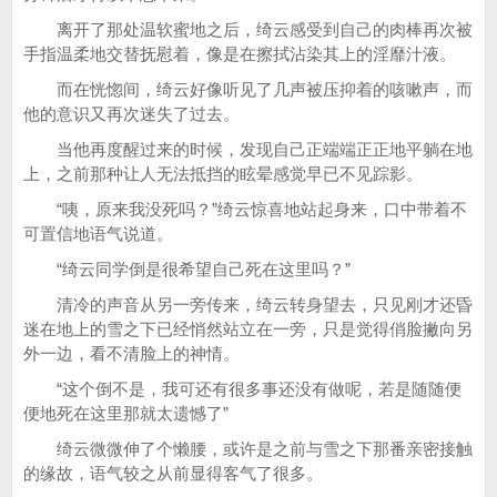
离开了那处温软蜜地之后，绮云感受到自己的肉棒再次被
手指温柔地交替抚慰着，像是在擦拭沾染其上的淫靡汁液。
而在恍惚间，绮云好像听见了几声被压抑着的咳嗽声，而
他的意识又再次迷失了过去。
当他再度醒过来的时候，发现自己正端端正正地平躺在地
上，之前那种让人无法抵挡的眩晕感觉早已不见踪影。
“咦，原来我没死吗？”绮云惊喜地站起身来，口中带着不
可置信地语气说道。
“绮云同学倒是很希望自己死在这里吗？”
清冷的声音从另一旁传来，绮云转身望去，只见刚才还昏
迷在地上的雪之下已经悄然站立在一旁，只是觉得俏脸撇向另
外一边，看不清脸上的神情。
“这个倒不是，我可还有很多事还没有做呢，若是随随便
便地死在这里那就太遗憾了”
绮云微微伸了个懒腰，或许是之前与雪之下那番亲密接触
的缘故，语气较之从前显得客气了很多。