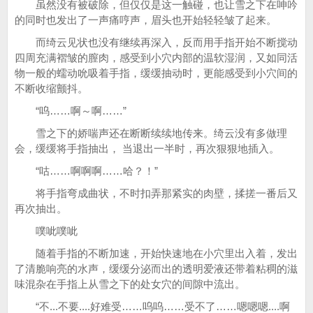
虽然没有被破除，但仅仅是这一触碰，也让雪之下在呻吟
的同时也发出了一声痛哼声，眉头也开始轻轻皱了起来。
而绮云见状也没有继续再深入，反而用手指开始不断搅动
四周充满褶皱的膣肉，感受到小穴内部的温软湿润，又如同活
物一般的蠕动吮吸着手指，缓缓抽动时，更能感受到小穴间的
不断收缩颤抖。
“呜……啊～啊……”
雪之下的娇喘声还在断断续续地传来。绮云没有多做理
会，缓缓将手指抽出， 当退出一半时，再次狠狠地插入。
“咕……啊啊啊……哈？！”
将手指弯成曲状，不时扣弄那紧实的肉壁，揉搓一番后又
再次抽出。
噗呲噗呲
随着手指的不断加速，开始快速地在小穴里出入着，发出
了清脆响亮的水声，缓缓分泌而出的透明爱液还带着粘稠的滋
味混杂在手指上从雪之下的处女穴的间隙中流出。
“不...不要....好难受……呜呜……受不了……嗯嗯嗯....啊