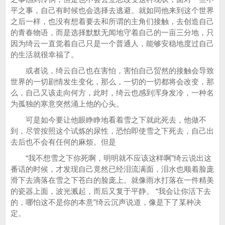
平之事，自己有时候也会选择去逃避。就如同他来到这个世界
之后一样，也没有想着要去和所谓的主角们接触，去创造自己
的青春物语，而是选择默默无闻地守着自己的一亩三分地，只
因为绮云一直觉着自己只是一个普通人，能够安稳地度过自己
的生活就很幸福了。
或者说，绮云自己也在害怕，害怕自己贸然的接触会导致
世界的一切剧情发生变化，那么，一切的一切都将会改变，那
么，自己又该走向何方，此时，绮云也感到浑身发冷，一种名
为孤独的寒意突然涌上他的心头。
可是如今要让他眼睁睁地看着雪之下就此死去，他做不
到，尽管按照这个试炼的尿性，恐怕即使雪之下死去，自己出
去后也不会有任何的麻烦。但是
“我不想雪之下你死啊，明明就不应该这样啊”绮云说出这
番话的时候，才发现自己竟然已经泪流满面，泪水也顺着脸庞
滑下去滴落在雪之下苍白的脸庞上。就像雨水打落在一件精美
的瓷器上面，波光溅起，而后又复于平静。 “我会让你活下去
的，哪怕这不是你的本意”绮云沉声说道，像是下了某种决
定。