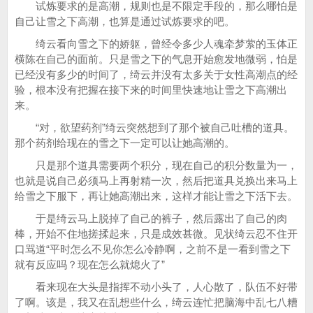
试炼要求的是高潮，规则也是不限定手段的，那么哪怕是
自己让雪之下高潮，也算是通过试炼要求的吧。
绮云看向雪之下的娇躯，曾经令多少人魂牵梦萦的玉体正
横陈在自己的面前。只是雪之下的气息开始愈发地微弱，怕是
已经没有多少的时间了，绮云并没有太多关于女性高潮点的经
验，根本没有把握在接下来的时间里快速地让雪之下高潮出
来。
“对，欲望药剂”绮云突然想到了那个被自己吐槽的道具。
那个药剂给现在的雪之下一定可以让她高潮的。
只是那个道具需要两个积分，现在自己的积分数量为一，
也就是说自己必须马上再射精一次，然后把道具兑换出来马上
给雪之下服下，再让她高潮出来，这样才能让雪之下活下去。
于是绮云马上脱掉了自己的裤子，然后露出了自己的肉
棒，开始不住地搓揉起来，只是成效甚微。见状绮云忍不住开
口骂道“平时怎么不见你怎么冷静啊，之前不是一看到雪之下
就有反应吗？现在怎么就熄火了”
看来现在大头是指挥不动小头了，人心散了，队伍不好带
了啊。该是，我又在乱想些什么，绮云连忙把脑海中乱七八糟