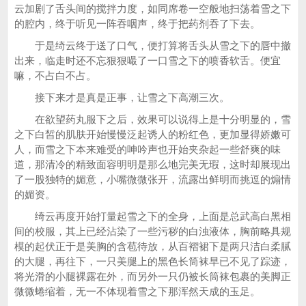
云加剧了舌头间的搅拌力度，如同席卷一空般地扫荡着雪之下
的腔内，终于听见一阵吞咽声，终于把药剂吞了下去。
于是绮云终于送了口气，便打算将舌头从雪之下的唇中撤
出来，临走时还不忘狠狠嘬了一口雪之下的喷香软舌。便宜
嘛，不占白不占。
接下来才是真是正事，让雪之下高潮三次。
在欲望药丸服下之后，效果可以说得上是十分明显的，雪
之下白皙的肌肤开始慢慢泛起诱人的粉红色，更加显得娇嫩可
人，而雪之下本来难受的呻吟声也开始夹杂起一些舒爽的味
道，那清冷的精致面容明明是那么地完美无瑕，这时却展现出
了一股独特的媚意，小嘴微微张开，流露出鲜明而挑逗的煽情
的媚资。
绮云再度开始打量起雪之下的全身，上面是总武高白黑相
间的校服，其上已经沾染了一些污秽的白浊液体，胸前略具规
模的起伏正于是美胸的含苞待放，从百褶裙下是两只洁白柔腻
的大腿，再往下，一只美腿上的黑色长筒袜早已不见了踪迹，
将光滑的小腿裸露在外，而另外一只仍被长筒袜包裹的美脚正
微微蜷缩着，无一不体现着雪之下那浑然天成的玉足。