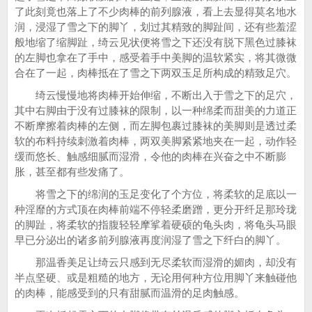
了此刻竟也落上了不少肉棒的前列腺液，看上去显得莫名地水
润，浸湿了雪之下的脚丫，划过其精致的脚趾间，还有些羞涩
般地缩了缩脚趾，绮云见状便将雪之下还没有脱下黑色过膝袜
的左脚也拿在了手中，感受着手中美脚的温软紧实，将其微微
合在了一起，肉棒抵在了雪之下两双玉足所构成的精致足穴。
绮云慢慢地将肉棒开始伸缩，不断出入于雪之下的足穴，
其中右脚由于没有过膝袜的限制，以一种绵柔而甜美的力道正
不断摩擦着肉棒的左侧，而左脚包裹过膝袜的美脚则是透过柔
软的布料持续刺激着肉棒，两双美脚紧紧地夹在一起，动作轻
缓而悠长、触感细腻而湿滑，令他的肉棒在兴奋之中不断膨
胀，甚至都有些发痛了。
将雪之下的绵润的玉足变化了个方位，将柔软的足底以一
种淫靡的方式顶在肉棒前端不停轻柔磨蹭，更分开纤足那玲珑
的脚趾，将柔软的指腹轻轻摩挲着硬硕的龟头肉，将龟头马眼
早已分泌出的诸多前列腺液再度润湿了雪之下纤白的脚丫。
那温香美足让绮云只感到无尽柔软而湿滑的媚肉，却没有
半点坚硬、或是粗糙的地方，无论用何种方位用脚丫来触碰他
的肉棒，能感受到的只有甜腻而温滑的足肉触感。