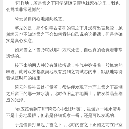
“同样地，若是雪之下同学随随便便地就死在这里，我也
会觉着非常遗憾的”
绮云发自内心地如此说道。
罕见的是，那个以毒舌著称的雪之下并没有出言反驳，虽
然绮云也不知道雪之下会如何看待自己说的这番话，但是他确
实是真心实意。
如果雪之下雪乃就以那种方式死去，自己真的会觉着非常
遗憾的。
接下来的两人并没有继续搭话，空气中弥漫着一股尴尬的
味道。此时双方都默契地没有提到之前试炼的事，默默地等待
着试炼时间的结束。
绮云的眼神四处打量着，很快便发现了地面上雪之下高潮
之后留下的那一摊水渍，此时依旧盘在地面上，散发着晶莹剔
透的光泽。
“她应该看到了吧”绮云心中默默想到，虽然这一摊水渍并
不是十分地显眼，但若是仔细观察一番，还是可以发现的。
于是偷偷打量起了雪之下，此时的雪之下正如之前在部室