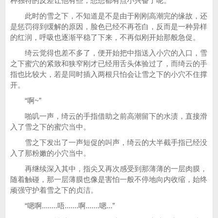
种独特的反差让他有些，想想都有点小兴奋了呢。
此时的雪之下，不知道是不是由于刚刚高潮完的缘故，还
是惩罚得到缓解的原因，脸色已经不再苍白，反而是一种异样
的红润，呼吸也逐渐平稳了下来，不再似刚开始那般急促。
绮云觉得也差不多了，便开始把中指送入小穴的入口，雪
之下蜜穴的紧致和狭窄刚才已经用舌头体验过了，而绮云的手
指也比较大，若是同时插入两根只怕会让雪之下的小穴不住撑
开。
“啊~”
啪叽一声，绮云的手指借助之前高潮留下的水渍，直接滑
入了雪之下的蜜穴当中。
雪之下发出了一声短促的叫声，绮云的大半截手指已经没
入了那粉嫩的小穴当中。
再继续深入其中，指尖又再次感受到那薄薄的一层肉膜，
随着触碰，那一层薄膜也像是害怕一般不停地向内收缩，始终
顽强守护着雪之下的贞洁。
“嗯啊........唔.......啊.......嗯...”