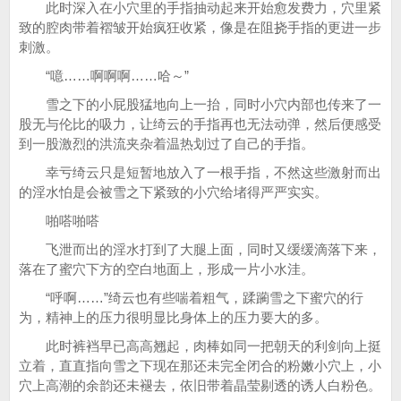
此时深入在小穴里的手指抽动起来开始愈发费力，穴里紧
致的腔肉带着褶皱开始疯狂收紧，像是在阻挠手指的更进一步
刺激。
“噫……啊啊啊……哈～”
雪之下的小屁股猛地向上一抬，同时小穴内部也传来了一
股无与伦比的吸力，让绮云的手指再也无法动弹，然后便感受
到一股激烈的洪流夹杂着温热划过了自己的手指。
幸亏绮云只是短暂地放入了一根手指，不然这些激射而出
的淫水怕是会被雪之下紧致的小穴给堵得严严实实。
啪嗒啪嗒
飞泄而出的淫水打到了大腿上面，同时又缓缓滴落下来，
落在了蜜穴下方的空白地面上，形成一片小水洼。
“呼啊……”绮云也有些喘着粗气，蹂躏雪之下蜜穴的行
为，精神上的压力很明显比身体上的压力要大的多。
此时裤裆早已高高翘起，肉棒如同一把朝天的利剑向上挺
立着，直直指向雪之下现在那还未完全闭合的粉嫩小穴上，小
穴上高潮的余韵还未褪去，依旧带着晶莹剔透的诱人白粉色。