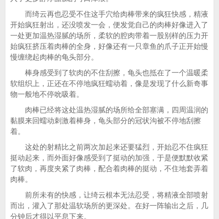
而绮云再也忍受不住这手穴给肉棒带来的疯狂快感，精液
开始疯狂射出，还没喷发一会，便发觉自己的肉棒好像进入了
一处更加温热湿腻的场所，柔软的腔肉带着一股别样的压力开
始疯狂挤压着肉棒的全身，好像还有一只章鱼的爪子正开始慢
慢缠绕起肉棒的龟头部分。
棒身感受到了软肉的不住刮擦，龟头也抵在了一个温暖柔
软组织上，正还在不停地疯狂蠕动着，像是发现了什么新奇事
物一般地不停吮吸着。
肉棒已经将这处温热湿腻的场所给全部塞满，四周温润的
黏膜来回蠕动刺激着棒身，龟头部分的冠状沟被不停地刮擦
着。
这处的射精比之前两次加起来还要猛烈，开始忍不住疯狂
挺动起来，而外面好像感受到了挺动的加强，于是便默默收紧
了软肉，再度夹紧了肉棒，配合着肉棒的挺动，不住地套弄着
肉棒。
前所未有的快感，让绮云根本无法忍受，将精液全部喷射
而出，灌入了那处温软场所的更深处。在好一阵输出之后，几
分钟后才得以平息下来。