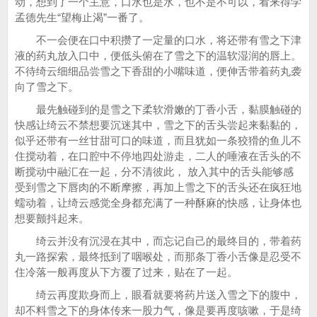
动，想到了一个主意，口水也是水，也不是不可以，看来得学
孟德先生“望梅止渴”一番了。
不一会便在口中积攒了一定量的口水，将还带有雪之下津
液的药丸放入口中，便低头俯在了雪之下的温软湿润的唇上。
不待绮云细细品尝雪之下香甜的小嘴味道，便伸舌带着药丸袭
向了雪之下。
最先触碰到的是雪之下柔软滑嫩的丁香小舌，黏膜触碰的
快感让绮云不禁想要沉迷其中，雪之下的舌头尝起来黏黏的，
似乎还带有一丝甘甜可口的味道，而且犹如一条狡猾的鱼儿不
住搅动着，在口腔中不停地四处游走，二人的唾液在舌头的不
断搅动中融汇在一起，分不清彼此， 放入其中的舌头能够感
受到雪之下唇肉的不断摩擦，再加上雪之下的舌头还在疯狂地
蠕动着，让绮云感觉全身都充满了一种酥麻的快感，让身体也
想要颤抖起来。
绮云并没有沉浸在其中，而忘记自己的最终目的，带着药
丸一路探索，最终抵到了咽喉处，而那条丁香小舌像是忍受不
住冷落一般再度从下方覆了过来，贴在了一起。
绮云再度欺身而上，眼看就要将药片送入雪之下的腹中，
却不料雪之下的身体传来一股力气，像是要再度咳嗽，于是绮