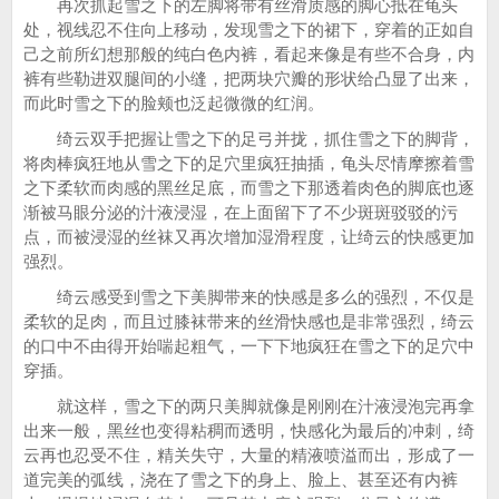
再次抓起雪之下的左脚将带有丝滑质感的脚心抵在龟头
处，视线忍不住向上移动，发现雪之下的裙下，穿着的正如自
己之前所幻想那般的纯白色内裤，看起来像是有些不合身，内
裤有些勒进双腿间的小缝，把两块穴瓣的形状给凸显了出来，
而此时雪之下的脸颊也泛起微微的红润。
绮云双手把握让雪之下的足弓并拢，抓住雪之下的脚背，
将肉棒疯狂地从雪之下的足穴里疯狂抽插，龟头尽情摩擦着雪
之下柔软而肉感的黑丝足底，而雪之下那透着肉色的脚底也逐
渐被马眼分泌的汁液浸湿，在上面留下了不少斑斑驳驳的污
点，而被浸湿的丝袜又再次增加湿滑程度，让绮云的快感更加
强烈。
绮云感受到雪之下美脚带来的快感是多么的强烈，不仅是
柔软的足肉，而且过膝袜带来的丝滑快感也是非常强烈，绮云
的口中不由得开始喘起粗气，一下下地疯狂在雪之下的足穴中
穿插。
就这样，雪之下的两只美脚就像是刚刚在汁液浸泡完再拿
出来一般，黑丝也变得粘稠而透明，快感化为最后的冲刺，绮
云再也忍受不住，精关失守，大量的精液喷溢而出，形成了一
道完美的弧线，浇在了雪之下的身上、脸上、甚至还有内裤