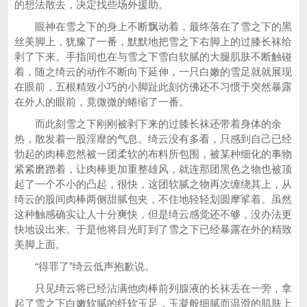
的想法散去，决定找些场外援助。
眼神在雪之下的身上不断飘动着，最终落在了雪之下的黑
丝美脚上，犹豫了一番，默默地把雪之下右脚上的过膝长袜给
剥了下来。手指间也在与雪之下雪白软腻的大腿肌肤不断触碰
着，随之绮云的动作不断向下延伸，一只白嫩的雪足就就展现
在眼前，五根精致小巧的小脚趾此刻仿佛还不习惯于突然暴露
在外人的眼前，竟微微的蜷缩了一番。
而此刻雪之下刚刚被剥下来的过膝长袜还带着身体的余
热，散发着一股淫靡的气息。绮云没有多看，只感到自己已经
勃起的肉棒忽然被一团柔软的布料所包围，被某种细化的事物
紧紧磨蹭着，让肉棒更加重整雄风，就连那团黑色之物也被顶
起了一个不小的凸起，很快，这团软腻之物再次缠绕其上，从
绮云的股间肉棒两侧甜腻包夹，不住地轻轻划圆摩挲着。虽然
这种触感确实让人十分爽快，但是绮云感觉还不够，没办法更
快地设出来。于是他将目光盯到了雪之下已经暴露在外的精致
美脚上面。
“得罪了”绮云低声抱歉说。
只见绮云将已经沾满他肉棒前列腺液的长袜丢在一旁，拿
起了雪之下白嫩软腻的纤软玉足，玉凝般细腻而温滑的肌肤上