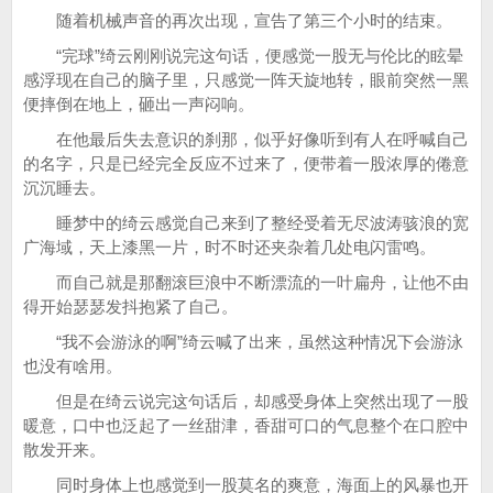
随着机械声音的再次出现，宣告了第三个小时的结束。
“完球”绮云刚刚说完这句话，便感觉一股无与伦比的眩晕
感浮现在自己的脑子里，只感觉一阵天旋地转，眼前突然一黑
便摔倒在地上，砸出一声闷响。
在他最后失去意识的刹那，似乎好像听到有人在呼喊自己
的名字，只是已经完全反应不过来了，便带着一股浓厚的倦意
沉沉睡去。
睡梦中的绮云感觉自己来到了整经受着无尽波涛骇浪的宽
广海域，天上漆黑一片，时不时还夹杂着几处电闪雷鸣。
而自己就是那翻滚巨浪中不断漂流的一叶扁舟，让他不由
得开始瑟瑟发抖抱紧了自己。
“我不会游泳的啊”绮云喊了出来，虽然这种情况下会游泳
也没有啥用。
但是在绮云说完这句话后，却感受身体上突然出现了一股
暖意，口中也泛起了一丝甜津，香甜可口的气息整个在口腔中
散发开来。
同时身体上也感觉到一股莫名的爽意，海面上的风暴也开