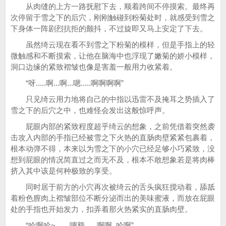
从肉缝的上方一路抚慰下去，顺着跨间不停摸索。最终再
次停留于雪之下的后穴，刚刚触碰到粉菊处时，就感受到雪之
下身体一阵剧烈抗拒的颤抖，不过旋即又马上安定了下去。
虽然绮云现在看不到雪之下粉菊的模样，但是手指上的轻
微触感和不断摸索，让他在脑海中也浮现了嫩菊的娇小模样，
洞口边缘的紧致褶皱也像是害羞一般用力收紧着。
“呀.....啊...啊...嗯.....啊啊啊啊”
只见绮云用力地将自己的中指以迅雷不及掩耳之势插入了
雪之下的后穴之中，也难怪会发出这般惊呼声。
屁眼内部的紧致程度超乎绮云的想象，之前凭借着突然袭
击攻入内部的手指已经被雪之下火热的直肠肉壁紧紧包裹着，
根本动弹不得，本来以为雪之下的小穴已经足够小巧紧致，没
想到屁眼的情况简直过之而无不及，根本不敢想象若是将肉棒
挤入其中该是何种极致的享受。
同时居于前方的小穴再次被绮云的舌头疯狂搅动着，舔舐
着粉色膣肉上褶皱部位不断分泌而出的美味蜜液，而放在屁眼
处的手指也开始发力，扣弄着那火热紧实的直肠肉壁。
“哈啊哈~.......嗯额......啊啊..哈啊”