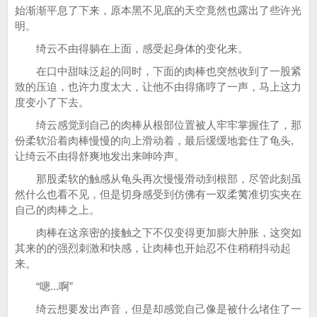
始渐渐平息了下来，原本黑不见底的天空竟然也露出了些许光
明。
绮云不由得躺在上面，感受起身体的变化来。
在口中甜味泛起的同时，下面的肉棒也突然收到了一股紧
致的压迫，也许力度太大，让他不由得痛哼了一声，马上这力
度变小了下去。
绮云感觉到自己的肉棒从根部位置被人牢牢掌握住了，那
份柔软沿着肉棒慢慢的向上滑动着，最后缓缓地套住了龟头,
让绮云不由得舒爽地发出来呻吟声。
那股柔软的触感从龟头再次慢慢滑动到根部，尽管此刻虽
然什么也看不见，但是切身感受到仿佛有一双柔荑准切实夹在
自己的肉棒之上。
肉棒在这亲密的接触之下不仅变得更加膨大肿胀，这突如
其来的的强烈刺激和快感，让肉棒也开始忍不住稍稍抖动起
来。
“嗯...啊”
绮云想要发出声音，但是却感觉自己像是被什么堵住了一