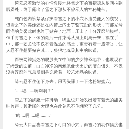
绮云忍着激动的心情慢慢地将雪之下的百褶裙从腿间拉到
脚踝处，终于露出了雪之下那从不曾示人的神秘地带。
纯白色内裤紧紧保护着雪之下的小穴不遭受他人的窥视，
但雪之下的美鲍还是在内裤上闷出了骆驼趾的形状，而那光滑
圆润的美臀此时也终于贴在了地面，压出了十分淫靡的模样。
伸手将雪之下下体的最后一件束缚从身上剥离开来，摸在手
中，那一团柔软不仅有着温热的感觉，更带有着一股清香，让
人忍不住想要贴在其上，狠狠地吮吸其中的味道。
而被两瓣挺翘的屁股夹在中间的少女神圣地带，也展现在
了绮云的面前，白白净净的肉鲍就像快出炉的洁白馒头，不仅
没有淫靡的气息反倒是充斥着一股艺术品的味道。
绮云忍不住俯下身去，用舌头舔了一下这粉嫩蜜穴。
“.....嗯.......啊啊啊？”
雪之下的娇躯一阵抖动，嘴里也开始发出若有若无的甜美
呻吟声，其滑腻的大腿也在此刻忍不住绷紧了几分。
“哈....啊.....嗯.........”
绮云大口品尝着雪之下可口的小穴，而雪乃的动作幅度也