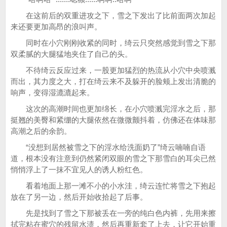
在这前后的双重进攻之下，雪之下发出了比前面两次加起
来还要更加高昂的浪叫声。
同时在小穴刚刚收紧的同时，绮云只突然感觉到雪之下那
双柔腻的大腿猛地夹住了自己的头。
不待绮云反应过来，一股更加猛烈的热流从小穴中央喷溅
而出，其力度之大，打在绮云来不及躲开的脸颊上发出清脆的
响声，变得湿漉漉起来。
这次的高潮时间也更加绵长，在小穴喷溅完淫水之后，那
挺翘的美臀和紧绷的大腿依然在微微颤抖着，仿佛还在体味那
高潮之后的余韵。
“没想到居然被雪之下的淫水给洗面奶了”绮云喃喃自语
道，根本没有注意到仍然紧闭双眼的雪之下那雪白的耳尖已然
悄悄浮上了一抹不宜见人的诱人粉红色。
看着地面上那一滩不小的小水洼，绮云连忙将雪之下抱起
放在了另一边，然后开始收拾起了后事。
先是找到了雪之下那被丢在一旁的纯白色内裤，先用来擦
拭完粘在蜜穴的残留水渍，然后再重新套了上去，让它开始重