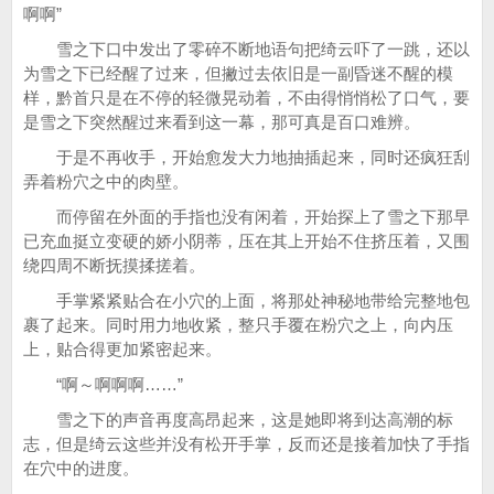
啊啊”
雪之下口中发出了零碎不断地语句把绮云吓了一跳，还以
为雪之下已经醒了过来，但撇过去依旧是一副昏迷不醒的模
样，黔首只是在不停的轻微晃动着，不由得悄悄松了口气，要
是雪之下突然醒过来看到这一幕，那可真是百口难辨。
于是不再收手，开始愈发大力地抽插起来，同时还疯狂刮
弄着粉穴之中的肉壁。
而停留在外面的手指也没有闲着，开始探上了雪之下那早
已充血挺立变硬的娇小阴蒂，压在其上开始不住挤压着，又围
绕四周不断抚摸揉搓着。
手掌紧紧贴合在小穴的上面，将那处神秘地带给完整地包
裹了起来。同时用力地收紧，整只手覆在粉穴之上，向内压
上，贴合得更加紧密起来。
“啊～啊啊啊……”
雪之下的声音再度高昂起来，这是她即将到达高潮的标
志，但是绮云这些并没有松开手掌，反而还是接着加快了手指
在穴中的进度。