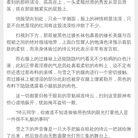
看到的那样清冷、高高在上，一头柔顺丝滑的秀发从背后滑
落，搭在那挺翘紧实的屁股上。
俏脸望向别处，只余一半侧面，脸上的神情稍显淡漠，只
是不自然显现的红润将这股淡漠给冲散了不少。
扫视到下方，那双被黑色过膝长袜包裹着的修长美腿与百
褶裙之间的绝对领域地带，上面白皙耀人的饱满色泽预示着肌
肤的柔软，而亲身体验过的绮云对此表示非常有发言权。
而右腿上的过膝袜上还能隐隐约约看见不少粘稠的白色汁
液，此刻正带着淫靡的气息四处裹着柔软的布料上，说不定有
些还透过那布料的束缚，与雪之下的腿肉进行一个密切接触。
而过膝袜上被浸湿的部分此刻也被穿在腿上绷紧勒开，黑色的
布料下隐隐透露着小腿肌肤的肉色。
这一切都要归咎于眼前的罪魁祸首绮云，扫到这里眼神有
些心虚地躲开，犹如掩耳盗铃一般。
“绮云同学，你难道不知道偷偷用色情的眼光打量他人是
一件很不礼貌的事吗”
雪之下的声音像是一只大手把躲在暗处的绮云一把就给揪
了出来，然后放在由无数盏聚光灯所汇集的舞台上。