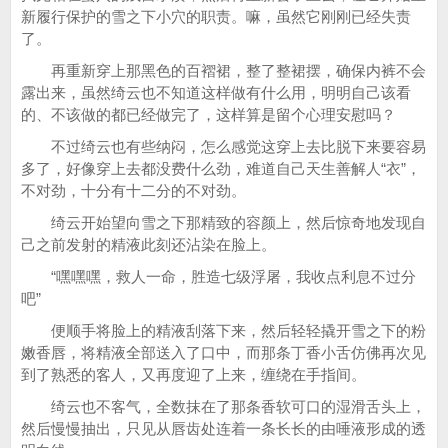
新履行保护的雪之下小穴的职责。嘛，虽然它刚刚已经失责
了。
再重新穿上那黑色的百褶裙，整了整裙摆，确保内裤不会
露出来，虽然绮云也不知道这样做有什么用，明明自己该看
的、不该做的都已经做完了，这样算是留个心理安慰吗？
不过绮云也有些纳闷，怎么感觉这穿上去比脱下来要容易
多了，好像穿上去都没费什么劲，难道自己天生善解人“衣”，
不对劲，十分有十二分的不对劲。
绮云开始望向雪之下那精致的容颜上，然后惊奇地发现自
己之前发射的精液此刻还沾染在脸上。
“嘿嘿嘿，救人一命，胜造七级浮屠，我收点利息不过分
吧”
便顺手将脸上的精液刮落下来，然后轻轻撬开雪之下的粉
嫩香唇，将精液全部送入了口中，而那条丁香小舌仿佛再次见
到了熟悉的客人，又再度迎了上来，缠绕在手指间。
绮云也不客气，全数抹在了那条香软可口的湿滑舌头上，
然后慢慢抽出，只见从唇齿处连着一条长长的由唾液形成的透