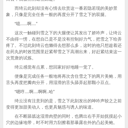
而绮云此刻却没有心情去欣赏这一番若隐若现的美妙景
象，只像是完全任务一般的再度分开了雪之下的双腿。
“噫......啊....”
这次一触碰到雪之下的大腿便让其发出了娇吟声，让绮云
不由得一愣，在想自己是不是没有控制好力气，把雪之下给弄
疼了。不过此刻绮云也懒得去想那么多，这时的他只想趁着还
在药丸的时效范围里赶紧帮雪之下高潮出来，好赶紧结束这一
次荒唐的试炼。
绮云感觉有点累，想回家好好地睡一觉了。
便像是完成任务一般地将再次含住雪之下的两片美鲍，用
舌头再度把瓣肉分开，用湿滑的舌头舔弄起那颗小豆点。
“嗯哼....啊....啊啊..哈”
绮云没有注意到的是，雪之下此刻发出的呻吟声较之之前
变得更加甜美动人，也更具魅惑与诱人的味道。
在不断舔舐这湿滑肉壁的同时，也腾出右手开始抚摸起小
穴的边缘地带，时不时用力刮擦着那暴露在外的凸起美鲍。