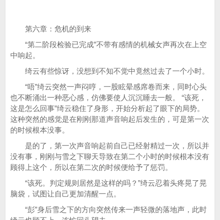
第六章：危机的到来
“第二阶段检验已完成”不带有感情的机械女声再次在上空
中响起。
绮云有些惊讶，没想到不知不觉中竟然过去了一个小时。
“唔”绮云突然一声闷哼，一股眩晕感席卷而来，同时心头
也不断涌出一种恶心感，仿佛要使人沉沉睡去一般。 “该死，
这是怎么回事”绮云稳住了身形，开始分析起了眼下的局势。
这种突然的感觉是在刚刚那道声音响起后发生的，可是第一次
的时候根本没事。
是的了，第一次声音响起前自己已经射精过一次，所以并
没有事，刚刚与雪之下聊天导致在第二个小时的时候根本没有
顾得上这个，所以在第二次的时候便给予了惩罚。
“该死。判定规则居然是这样的吗？”绮云忍着头疼晃了晃
脑袋，试图让自己更加清醒一点。
“彭”身后雪之下的方向突然传来一声轻微的落地声，此时