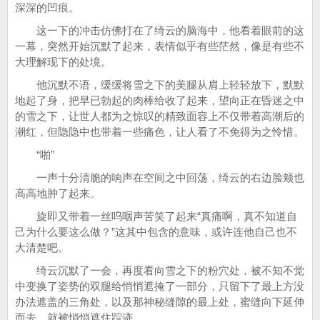
深深的凹痕。
这一下的冲击仿佛打在了绮云的脑海中，他看着眼前的这
一幕，突然开始沉默了起来，表情似乎有些茫然，像是有些不
大理解现下的处境。
他沉默不语，缓缓将雪之下的美腿从肩上轻轻放下，默默
地起了身，把早已勃起的肉棒给收了起来，望向正在昏迷之中
的雪之下，让世人都为之惊叹的精致面容上不仅带着高潮后的
潮红，但隐隐中也带着一些痛色，让人看了不免得为之怜惜。
“啪”
一声十分清脆的响声在空间之中回荡，绮云的右边脸颊也
高高地肿了起来。
旋即又带着一丝呜咽声苦笑了起来“真痛啊，真不知道自
己为什么要这么做？”这其中包含的意味，或许连他自己也不
大清楚吧。
绮云沉默了一会，再度看向雪之下的粉穴处，被不知不觉
中变换了姿势的双腿给悄悄遮掩了一部分，只留下了最上方没
办法遮盖的三角处，以及那神秘缝隙的最上处，蜜缝向下延伸
而去，就被悄悄遮住踪迹。