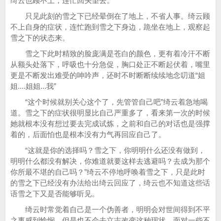
绮云也顾不上，连忙回头望去。
只见此刻的雪之下已经晕倒在了地上，不省人事。绮云顾
不上自身的症状，连忙跑到雪之下身边，跪坐在地上，观察起
雪之下的状态来。
雪之下此时精致的脸庞满是苍白的颜色，更有着冷汗不断
从额头处落下，呼吸也十分急促，胸口处正不断起伏着，嘴里
更是不断发出难受的呻吟声，还时不时断断续续地念叨道“姐
姐....姐姐...我”
“这个时候就别关心这个了，先管管自己吧”绮云着急地喝
道。雪之下的症状很明显比自己严重多了，看来第一次的时候
她就根本没有想过要去完成试炼，之前和自己的对话也是强撑
着的，后面怕也是根本没有力气再回应自己了。
“这就是你的选择吗？雪之下，你明明什么还没有做到，
明明什么都没有解决，你难道就要这样去逃避吗？去成为那个
你所最不堪的自己吗？”绮云不停地呼唤着雪之下，只是此时
的雪之下已经没有办法给出绮云回应了，绮云也不知道这些话
语雪之下又是否能够听见。
绮云时常觉着自己是一个伪善者，明明会对世间得到不平
之事感到怜悯，但是也不会去立志改变这种现状，面对一些不