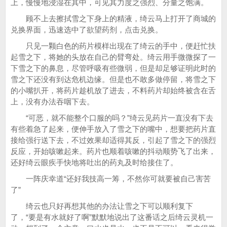
上，慢慢地浸湿在其中，可见其力度之强烈、分量之饱满。
顾不上去擦拭雪之下身上的精液，绮云马上打开了商城的
兑换界面，迅速选中了欲望药剂，点击兑换。
只见一颗白色的药片模样出现在了绮云的手中，便赶忙扶
起雪之下，将她的头放在自己的臂弯处。绮云用手微微探了一
下雪之下的鼻息，尽管呼吸有些微弱，但是却足够证明此时的
雪之下还没有到达危机边缘。但是也不敢多做停留，将雪之下
的小嘴扒开，将药片趁机放了进去，不料药片却始终被含在舌
上，没有办法吞咽下去。
“可恶，就不能整个口服的吗？”绮云见药片一直没有下去
有些着急了起来，便伸手放入了雪之下的嘴中，想要把药片直
接给强行送下去，不过效果却适得其反，引起了雪之下的强烈
反应，开始咳嗽起来。药片也顺着咳嗽的抖动顺势飞了出来，
还好绮云眼疾手快地将吐出的药丸及时给接住了。
一阵庆幸道“还好我技高一筹，不然你可就要被自己害苦
了”
绮云也只好再想其他的办法让雪之下可以顺利复下
了，“要是有水就好了啊”默默地说出了这番话之后绮云灵机一